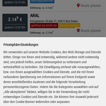
ganztägig geöffnet
gestern 16:15 Uhr
Route planen
*
Entfernung: ca. 4.3 km
ARAL
9
2.14
€
Königsteiner Straße 21, 65812 Bad Soden
geöffnet bis 24:00 Uhr
kürzeste Anfahrt
gestern 15:25 Uhr
Route planen
*
Entfernung: ca. 2.2 km
ESSO
9
2.14
€
Privatsphäre-Einstellungen
Koenigsteiner Str. 25 , 65812 Bad Soden
geöffnet bis 23:00 Uhr
Wir verwenden auf unserer Website Cookies, den Web Storage und Dienste
gestern 15:15 Uhr
Route planen
dritter. Einige von ihnen sind notwendig, während andere nicht notwendig
*
Entfernung: ca. 2.2 km
sind, uns jedoch helfen, unser Onlineangebot zu verbessern und
ESSO
wirtschaftlich zu betreiben. Die Einwilligung umfasst alle vorausgewählten,
9
2.14
€
Eschborner Str. 34 , 61449 Steinbach
bzw. von Ihnen ausgewählten Cookies und Dienste, und die mit Ihnen
geöffnet bis 22:00 Uhr
verbundene Speicherung von Informationen auf Ihrem Endgerät sowie
gestern 16:25 Uhr
Route planen
deren anschließendes Auslesen und die folgende Verarbeitung
*
Entfernung: ca. 3.2 km
personenbezogener Daten. Indem Sie die Kategorien auswählen und auf
ARAL
„Alle akzeptieren“ klicken, willigen Sie in die Verwendung der nicht
9
2.15
€
Sodener Straße 29, 61476 Kronberg
notwendigen Cookies und Dienste ein. Sie können Ihre Auswahl jederzeit
ganztägig geöffnet
über den Cookie-Banner widerrufen oder anpassen.
gestern 16:10 Uhr
Route planen