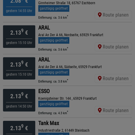
2.08
€
Ginnheimer Straße 18, 65767 Eschborn
ganztägig geöffnet
gestern 14:55 Uhr
Route planen
*
Entfernung: ca. 3.6 km
ARAL
9
2.13
€
Aral An Der A 66, Nordseite, 65929 Frankfurt
ganztägig geöffnet
gestern 15:10 Uhr
Route planen
*
Entfernung: ca. 3.6 km
ARAL
9
2.13
€
Aral An Der A 66, Südseite, 65929 Frankfurt
ganztägig geöffnet
gestern 15:10 Uhr
Route planen
*
Entfernung: ca. 3.8 km
ESSO
9
2.13
€
Koenigsteiner Str. 144 , 65929 Frankfurt
ganztägig geöffnet
gestern 14:50 Uhr
Route planen
*
Entfernung: ca. 4.3 km
Tank Max
9
2.13
€
Industriestraße 2, 61449 Steinbach