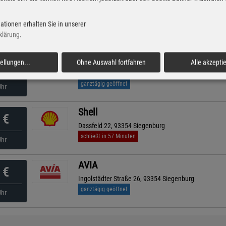
ARAL
€
Freisinger Straße 21, 84048 Mainburg
ationen erhalten Sie in unserer
geöffnet bis 23:00 Uhr
Uhr
klärung
.
Shell
tellungen
...
Ohne Auswahl fortfahren
Alle akzepti
€
Hoefartsmühlstr. 2, 85088 Rockolding
ganztägig geöffnet
Uhr
Shell
€
Dassfeld 22, 93354 Siegenburg
schließt in 57 Minuten
Uhr
AVIA
€
Ingolstädter Straße 26, 93354 Siegenburg
ganztägig geöffnet
Uhr