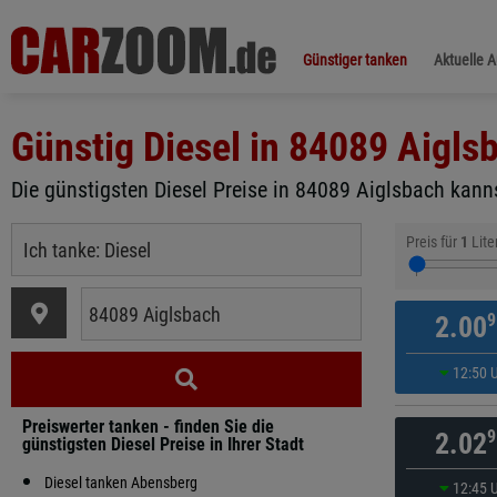
Günstiger tanken
Aktuelle 
Günstig Diesel in
84089 Aigls
Die günstigsten Diesel Preise in 84089 Aiglsbach kanns
Preis für
1
Lite
9
2.00
12:50 
Preiswerter tanken - finden Sie die
9
2.02
günstigsten Diesel Preise in Ihrer Stadt
Diesel tanken Abensberg
12:45 