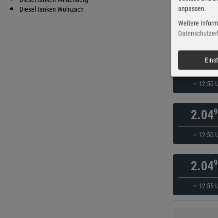
anpassen.
9
Diesel tanken Wolnzach
2.04
Weitere Inform
16:10 
Datenschutzer
9
Eins
2.04
12:50 
9
2.04
12:50 
9
2.04
12:55 