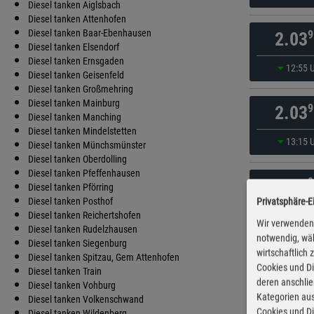
Diesel tanken Aiglsbach
Diesel tanken Attenhofen
Diesel tanken Baar-Ebenhausen
9
2.03
Diesel tanken Elsendorf
Diesel tanken Ernsgaden
12:55 
Diesel tanken Geisenfeld
Diesel tanken Großmehring
Diesel tanken Mainburg
9
2.03
Diesel tanken Manching
Diesel tanken Mindelstetten
13:15 
Diesel tanken Münchsmünster
Diesel tanken Oberdolling
Diesel tanken Pfeffenhausen
9
2.03
Diesel tanken Pförring
Diesel tanken Posthof
Privatsphäre-E
13:50 
Diesel tanken Reichertshofen
Wir verwenden 
Diesel tanken Rudelzhausen
notwendig, wäh
Diesel tanken Siegenburg
wirtschaftlich
9
2.04
Diesel tanken Spitzau, Gem Attenhofen
Cookies und Di
Diesel tanken Train
deren anschli
Diesel tanken Vohburg
12:50 
Kategorien aus
Diesel tanken Volkenschwand
Cookies und Di
Diesel tanken Wildenberg