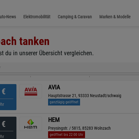
Auto-News
Elektromobilität
Camping & Caravan
Marken & Modelle
bach
tanken
t du in unserer Übersicht vergleichen.
r
AVIA
€
Hauptstrasse 21, 93333 Neustadt/schwaig
ganztägig geöffnet
Uhr
HEM
€
Preysingstr. / 5815, 85283 Wolnzach
geöffnet bis 22:00 Uhr
Uhr