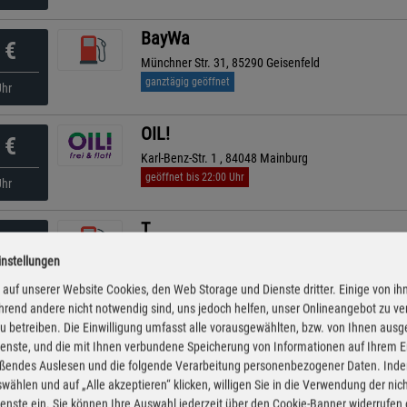
BayWa
€
Münchner Str. 31, 85290 Geisenfeld
ganztägig geöffnet
Uhr
OIL!
€
Karl-Benz-Str. 1 , 84048 Mainburg
geöffnet bis 22:00 Uhr
Uhr
T
€
Aeuss. Landshuter Str. 38, 84048 Mainburg-Sandelz
instellungen
ganztägig geöffnet
Uhr
auf unserer Website Cookies, den Web Storage und Dienste dritter. Einige von ih
rend andere nicht notwendig sind, uns jedoch helfen, unser Onlineangebot zu v
AVIA
 zu betreiben. Die Einwilligung umfasst alle vorausgewählten, bzw. von Ihnen aus
€
enste, und die mit Ihnen verbundene Speicherung von Informationen auf Ihrem 
Regensburger Str. 64, 84048 Mainburg
eßendes Auslesen und die folgende Verarbeitung personenbezogener Daten. Inde
geöffnet bis 22:00 Uhr
kürzeste Anfahrt
Uhr
wählen und auf „Alle akzeptieren“ klicken, willigen Sie in die Verwendung der ni
enste ein. Sie können Ihre Auswahl jederzeit über den Cookie-Banner widerrufen