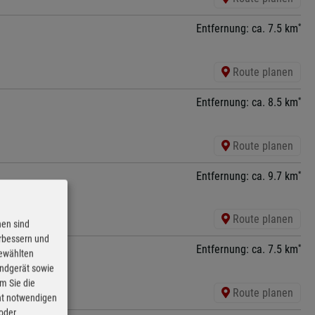
*
Entfernung: ca. 7.5 km
Route planen
*
Entfernung: ca. 8.5 km
Route planen
*
Entfernung: ca. 9.7 km
hsn
Route planen
nen sind
erbessern und
*
Entfernung: ca. 7.5 km
gewählten
Endgerät sowie
m Sie die
Route planen
cht notwendigen
 oder