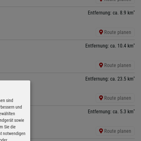
*
Entfernung: ca. 8.9 km
Route planen
*
Entfernung: ca. 10.4 km
Route planen
*
Entfernung: ca. 23.5 km
Route planen
nen sind
erbessern und
*
Entfernung: ca. 5.3 km
gewählten
Endgerät sowie
m Sie die
Route planen
cht notwendigen
 oder