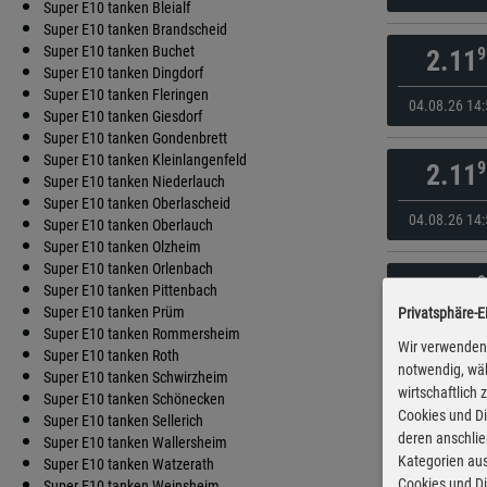
Super E10 tanken Bleialf
Super E10 tanken Brandscheid
Super E10 tanken Buchet
9
2.11
Super E10 tanken Dingdorf
Super E10 tanken Fleringen
04.08.26 14:
Super E10 tanken Giesdorf
Super E10 tanken Gondenbrett
Super E10 tanken Kleinlangenfeld
9
2.11
Super E10 tanken Niederlauch
Super E10 tanken Oberlascheid
04.08.26 14:
Super E10 tanken Oberlauch
Super E10 tanken Olzheim
Super E10 tanken Orlenbach
9
2.11
Super E10 tanken Pittenbach
Super E10 tanken Prüm
Privatsphäre-E
04.08.26 14:
Super E10 tanken Rommersheim
Wir verwenden 
Super E10 tanken Roth
notwendig, wäh
Super E10 tanken Schwirzheim
wirtschaftlich
9
2.18
Super E10 tanken Schönecken
Cookies und Di
Super E10 tanken Sellerich
deren anschli
Super E10 tanken Wallersheim
05.08.26 08:
Kategorien aus
Super E10 tanken Watzerath
Cookies und Di
Super E10 tanken Weinsheim