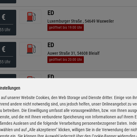
ED
€
Luxemburger Straße , 54649 Waxweiler
geöffnet bis 19:00 Uhr
55 Uhr
ED
€
Auwer Straße 31, 54608 Bleialf
geöffnet bis 20:00 Uhr
55 Uhr
ED
€
Rittersdorfer Straße 32, 54634 Bitburg
instellungen
geöffnet bis 22:00 Uhr
55 Uhr
auf unserer Website Cookies, den Web Storage und Dienste dritter. Einige von ih
rend andere nicht notwendig sind, uns jedoch helfen, unser Onlineangebot zu v
Bft
 zu betreiben. Die Einwilligung umfasst alle vorausgewählten, bzw. von Ihnen aus
€
enste, und die mit Ihnen verbundene Speicherung von Informationen auf Ihrem 
Ritzstr. 23, 54595 Prüm
eßendes Auslesen und die folgende Verarbeitung personenbezogener Daten. Inde
ganztägig geöffnet
kürzeste Anfahrt
25 Uhr
wählen und auf „Alle akzeptieren“ klicken, willigen Sie in die Verwendung der ni
enste ein. Sie können Ihre Auswahl jederzeit über den Cookie-Banner widerrufen