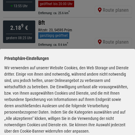
geöffnet bis 20:00 Uhr
13:55 Uhr
Route planen
*
Entfernung: ca. 25.6 km
Bft
9
2.18
€
Ritzstr. 23, 54595 Prüm
ganztägig geöffnet
gestern 08:25 Uhr
Route planen
*
Entfernung: ca. 8.6 km
Raiffeisen
9
2.18
€
Privatsphäre-Einstellungen
Lindenstr. 24a, 54614 Schönecken
ganztägig geöffnet
Wir verwenden auf unserer Website Cookies, den Web Storage und Dienste
gestern 08:25 Uhr
Route planen
dritter. Einige von ihnen sind notwendig, während andere nicht notwendig
*
Entfernung: ca. 13.6 km
sind, uns jedoch helfen, unser Onlineangebot zu verbessern und
Raiffeisen
wirtschaftlich zu betreiben. Die Einwilligung umfasst alle vorausgewählten,
9
2.22
€
bzw. von Ihnen ausgewählten Cookies und Dienste, und die mit Ihnen
Ulmenstraße 4, 54597 Ormont
verbundene Speicherung von Informationen auf Ihrem Endgerät sowie
ganztägig geöffnet
12:10 Uhr
Route planen
deren anschließendes Auslesen und die folgende Verarbeitung
*
Entfernung: ca. 12.8 km
personenbezogener Daten. Indem Sie die Kategorien auswählen und auf
TotalEnergies
„Alle akzeptieren“ klicken, willigen Sie in die Verwendung der nicht
9
2.23
€
notwendigen Cookies und Dienste ein. Sie können Ihre Auswahl jederzeit
An Der B51 , 54597 Olzheim
über den Cookie-Banner widerrufen oder anpassen.
ganztägig geöffnet
14:05 Uhr