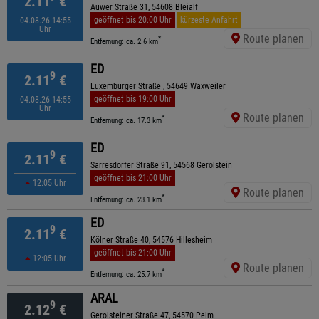
2.11
€
Auwer Straße 31, 54608 Bleialf
geöffnet bis 20:00 Uhr
kürzeste Anfahrt
04.08.26 14:55
Uhr
Route planen
*
Entfernung: ca. 2.6 km
ED
9
2.11
€
Luxemburger Straße , 54649 Waxweiler
geöffnet bis 19:00 Uhr
04.08.26 14:55
Uhr
Route planen
*
Entfernung: ca. 17.3 km
ED
9
2.11
€
Sarresdorfer Straße 91, 54568 Gerolstein
geöffnet bis 21:00 Uhr
12:05 Uhr
Route planen
*
Entfernung: ca. 23.1 km
ED
9
2.11
€
Kölner Straße 40, 54576 Hillesheim
geöffnet bis 21:00 Uhr
12:05 Uhr
Route planen
*
Entfernung: ca. 25.7 km
ARAL
9
2.12
€
Gerolsteiner Straße 47, 54570 Pelm