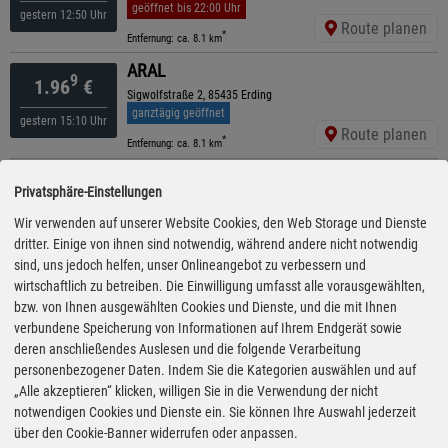
geöffnet bis 22:00 Uhr
gestern 12:50 Uhr
Route planen
*
Entfernung: ca. 8.1 km
ARAL
9
1.96
€
Sigwolfstraße 2, 85435 Erding
ganztägig geöffnet
gestern 15:10 Uhr
Route planen
*
Entfernung: ca. 8.1 km
TS am E+C
9
1.97
€
Privatsphäre-Einstellungen
Rennweg 41, 85435 Erding
ganztägig geöffnet
Wir verwenden auf unserer Website Cookies, den Web Storage und Dienste
gestern 15:30 Uhr
Route planen
dritter. Einige von ihnen sind notwendig, während andere nicht notwendig
*
Entfernung: ca. 8.6 km
sind, uns jedoch helfen, unser Onlineangebot zu verbessern und
ARAL
wirtschaftlich zu betreiben. Die Einwilligung umfasst alle vorausgewählten,
9
1.97
€
bzw. von Ihnen ausgewählten Cookies und Dienste, und die mit Ihnen
Landshuter Straße 42, 85368 Moosburg
ganztägig geöffnet
verbundene Speicherung von Informationen auf Ihrem Endgerät sowie
gestern 15:10 Uhr
Route planen
deren anschließendes Auslesen und die folgende Verarbeitung
*
Entfernung: ca. 9 km
personenbezogener Daten. Indem Sie die Kategorien auswählen und auf
ORLEN Express
„Alle akzeptieren“ klicken, willigen Sie in die Verwendung der nicht
9
1.98
€
notwendigen Cookies und Dienste ein. Sie können Ihre Auswahl jederzeit
Am Kletterhammer Feld 1, 85435 Erding
ganztägig geöffnet
über den Cookie-Banner widerrufen oder anpassen.
gestern 20:20 Uhr