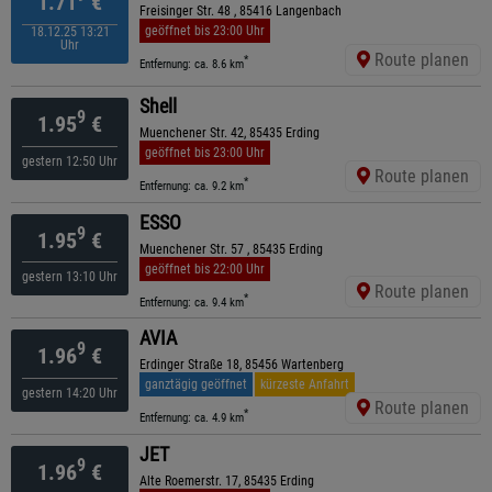
1.71
€
Freisinger Str. 48 , 85416 Langenbach
geöffnet bis 23:00 Uhr
18.12.25 13:21
Uhr
Route planen
*
Entfernung: ca. 8.6 km
Shell
9
1.95
€
Muenchener Str. 42, 85435 Erding
geöffnet bis 23:00 Uhr
gestern 12:50 Uhr
Route planen
*
Entfernung: ca. 9.2 km
ESSO
9
1.95
€
Muenchener Str. 57 , 85435 Erding
geöffnet bis 22:00 Uhr
gestern 13:10 Uhr
Route planen
*
Entfernung: ca. 9.4 km
AVIA
9
1.96
€
Erdinger Straße 18, 85456 Wartenberg
ganztägig geöffnet
kürzeste Anfahrt
gestern 14:20 Uhr
Route planen
*
Entfernung: ca. 4.9 km
JET
9
1.96
€
Alte Roemerstr. 17, 85435 Erding