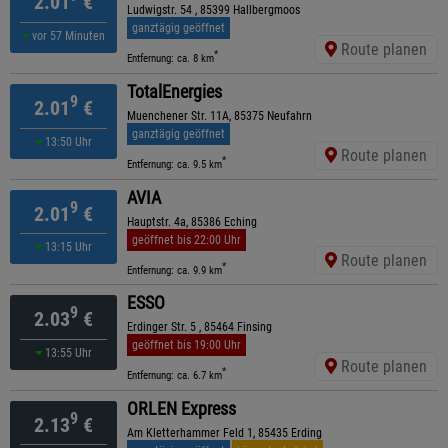
2.01
€
Ludwigstr. 54 , 85399 Hallbergmoos
ganztägig geöffnet
vor 57 Minuten
Route planen
*
Entfernung: ca. 8 km
TotalEnergies
9
2.01
€
Muenchener Str. 11A, 85375 Neufahrn
ganztägig geöffnet
13:50 Uhr
Route planen
*
Entfernung: ca. 9.5 km
AVIA
9
2.01
€
Hauptstr. 4a, 85386 Eching
geöffnet bis 22:00 Uhr
13:15 Uhr
Route planen
*
Entfernung: ca. 9.9 km
ESSO
9
2.03
€
Erdinger Str. 5 , 85464 Finsing
geöffnet bis 19:00 Uhr
13:55 Uhr
Route planen
*
Entfernung: ca. 6.7 km
ORLEN Express
9
2.13
€
Am Kletterhammer Feld 1, 85435 Erding