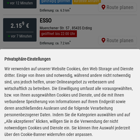
ganztägig geöffnet
kürzeste Anfahrt
vor 12 Minuten
Route planen
*
Entfernung: ca. 6.3 km
ESSO
9
2.15
€
Muenchener Str. 57 , 85435 Erding
geöffnet bis 22:00 Uhr
vor 7 Minuten
Route planen
*
Entfernung: ca. 7.2 km
Shell
9
2.15
€
Privatsphäre-Einstellungen
Muenchener Str. 42, 85435 Erding
geöffnet bis 23:00 Uhr
Wir verwenden auf unserer Website Cookies, den Web Storage und Dienste
vor 2 Minuten
Route planen
dritter. Einige von ihnen sind notwendig, während andere nicht notwendig
*
Entfernung: ca. 7.3 km
sind, uns jedoch helfen, unser Onlineangebot zu verbessern und
JET
wirtschaftlich zu betreiben. Die Einwilligung umfasst alle vorausgewählten,
9
2.15
€
Alte Roemerstr. 17, 85435 Erding
bzw. von Ihnen ausgewählten Cookies und Dienste, und die mit Ihnen
geöffnet bis 22:00 Uhr
verbundene Speicherung von Informationen auf Ihrem Endgerät sowie
vor 12 Minuten
Route planen
deren anschließendes Auslesen und die folgende Verarbeitung
*
Entfernung: ca. 8.9 km
personenbezogener Daten. Indem Sie die Kategorien auswählen und auf
TS am E+C
„Alle akzeptieren“ klicken, willigen Sie in die Verwendung der nicht
9
2.16
€
Rennweg 41, 85435 Erding
notwendigen Cookies und Dienste ein. Sie können Ihre Auswahl jederzeit
ganztägig geöffnet
über den Cookie-Banner widerrufen oder anpassen.
vor 27 Minuten
Route planen