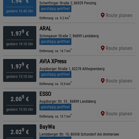
1.94
€
Schwiftinger Straße 2, 86929 Penzing
ganztägig geöffnet
gestern 16:40 Uhr
Route planen
*
Entfernung: ca. 9.2 km
ARAL
9
1.97
€
Schongauer Straße 7, 86899 Landsberg
ganztägig geöffnet
gestern 19:10 Uhr
Route planen
*
Entfernung: ca. 14.7 km
AVIA XPress
9
1.97
€
Augsburger Straße 1, 82278 Althegnenberg
ganztägig geöffnet
gestern 13:10 Uhr
Route planen
*
Entfernung: ca. 15.6 km
ESSO
9
2.00
€
Augsburger Str. 53 , 86899 Landsberg
ganztägig geöffnet
gestern 15:55 Uhr
Route planen
*
Entfernung: ca. 13.7 km
BayWa
9
2.02
€
Landsberger Str. 10, 86938 Schondorf Am Ammersee