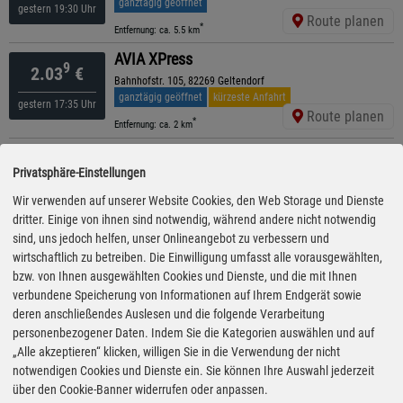
ganztägig geöffnet
gestern 19:30 Uhr
Route planen
*
Entfernung: ca. 5.5 km
AVIA XPress
9
2.03
€
Bahnhofstr. 105, 82269 Geltendorf
ganztägig geöffnet
kürzeste Anfahrt
gestern 17:35 Uhr
Route planen
*
Entfernung: ca. 2 km
JET
9
2.03
€
Privatsphäre-Einstellungen
Bruckerstr. 32 A, 82266 Inning Am Ammersee
ganztägig geöffnet
gestern 19:30 Uhr
Wir verwenden auf unserer Website Cookies, den Web Storage und Dienste
Route planen
*
dritter. Einige von ihnen sind notwendig, während andere nicht notwendig
Entfernung: ca. 8 km
sind, uns jedoch helfen, unser Onlineangebot zu verbessern und
Tankstelle Schauer Stefanie
9
wirtschaftlich zu betreiben. Die Einwilligung umfasst alle vorausgewählten,
2.04
€
Bahnhofstr. 15, 82299 Türkenfeld
bzw. von Ihnen ausgewählten Cookies und Dienste, und die mit Ihnen
ganztägig geöffnet
06.08.26 08:55
verbundene Speicherung von Informationen auf Ihrem Endgerät sowie
Uhr
Route planen
*
deren anschließendes Auslesen und die folgende Verarbeitung
Entfernung: ca. 3.3 km
personenbezogener Daten. Indem Sie die Kategorien auswählen und auf
ARAL
„Alle akzeptieren“ klicken, willigen Sie in die Verwendung der nicht
9
2.07
€
notwendigen Cookies und Dienste ein. Sie können Ihre Auswahl jederzeit
Bruckerstraße 34 a, 82266 Inning
ganztägig geöffnet
über den Cookie-Banner widerrufen oder anpassen.
gestern 19:10 Uhr