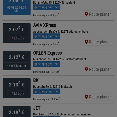
2.04
€
Bahnhofstr. 15, 82299 Türkenfeld
ganztägig geöffnet
06.08.26 08:55
Uhr
Route planen
*
Entfernung: ca. 8.9 km
AVIA XPress
9
2.07
€
Augsburger Straße 1, 82278 Althegnenberg
ganztägig geöffnet
12:05 Uhr
Route planen
*
Entfernung: ca. 6.7 km
ORLEN Express
9
2.12
€
Münchner Str. 30, 82256 Fürstenfeldbruck
ganztägig geöffnet
vor 6 Minuten
Route planen
*
Entfernung: ca. 10.8 km
BK
9
2.13
€
Hauptstraße 9, 82216 Maisach
ganztägig geöffnet
12:05 Uhr
Route planen
*
Entfernung: ca. 11.4 km
JET
9
2.19
€
Bruckerstr. 32 A, 82266 Inning Am Ammersee