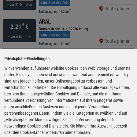
ganztägig geöffnet
vor 21 Minuten
Route planen
*
Entfernung: ca. 11.2 km
ARAL
9
2.21
€
Bruckerstraße 34 a, 82266 Inning
ganztägig geöffnet
vor 6 Minuten
Route planen
*
Entfernung: ca. 11.1 km
Shell
9
2.23
€
Privatsphäre-Einstellungen
Augsburger Str. 49, 82291 Mammendorf
geöffnet bis 20:30 Uhr
kürzeste Anfahrt
Wir verwenden auf unserer Website Cookies, den Web Storage und Dienste
vor 1 Minuten
Route planen
dritter. Einige von ihnen sind notwendig, während andere nicht notwendig
*
Entfernung: ca. 3.8 km
sind, uns jedoch helfen, unser Onlineangebot zu verbessern und
Shell
wirtschaftlich zu betreiben. Die Einwilligung umfasst alle vorausgewählten,
9
2.23
€
bzw. von Ihnen ausgewählten Cookies und Dienste, und die mit Ihnen
Augsburger Str. 42, 82256 Fuerstenfeldbruck
ganztägig geöffnet
verbundene Speicherung von Informationen auf Ihrem Endgerät sowie
vor 21 Minuten
Route planen
deren anschließendes Auslesen und die folgende Verarbeitung
*
Entfernung: ca. 9.8 km
personenbezogener Daten. Indem Sie die Kategorien auswählen und auf
AVIA XPress
„Alle akzeptieren“ klicken, willigen Sie in die Verwendung der nicht
9
2.23
€
notwendigen Cookies und Dienste ein. Sie können Ihre Auswahl jederzeit
Bahnhofstr. 105, 82269 Geltendorf
ganztägig geöffnet
über den Cookie-Banner widerrufen oder anpassen.
12:10 Uhr