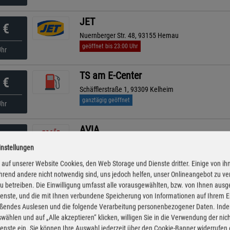
JET
€
Nuernberger Str. 48, 93155 Hemau
geöffnet bis 23:00 Uhr
Uhr
TS am E-Center
€
Schäfflerstraße 1, 93309 Kelheim
ganztägig geöffnet
Uhr
AVIA
€
Hauptstraße 29, 93346 Ihrlerstein
instellungen
geöffnet bis 22:00 Uhr
kürzeste Anfahrt
Uhr
auf unserer Website Cookies, den Web Storage und Dienste dritter. Einige von ih
rend andere nicht notwendig sind, uns jedoch helfen, unser Onlineangebot zu v
AVIA XPress
 zu betreiben. Die Einwilligung umfasst alle vorausgewählten, bzw. von Ihnen aus
€
enste, und die mit Ihnen verbundene Speicherung von Informationen auf Ihrem 
Riedenburger Str. 37, 93309 Kelheim
eßendes Auslesen und die folgende Verarbeitung personenbezogener Daten. Inde
ganztägig geöffnet
Uhr
wählen und auf „Alle akzeptieren“ klicken, willigen Sie in die Verwendung der ni
enste ein. Sie können Ihre Auswahl jederzeit über den Cookie-Banner widerrufen