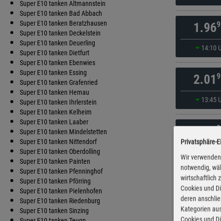
Super E10 tanken Altmannstein
Super E10 tanken Bad Abbach
Super E10 tanken Beratzhausen
9
1.96
Super E10 tanken Deckelstein
Super E10 tanken Deuerling
14:10 
Super E10 tanken Dietfurt
Super E10 tanken Ebenwies
Super E10 tanken Essing
9
2.01
Super E10 tanken Grafenried
Super E10 tanken Hemau
13:45 
Super E10 tanken Ihrlerstein
Super E10 tanken Kelheim
Super E10 tanken Laaber
9
2.02
Super E10 tanken Mindelstetten
Super E10 tanken Nittendorf
Privatsphäre-E
13:50 
Super E10 tanken Oberdolling
Wir verwenden 
Super E10 tanken Painten
notwendig, wäh
Super E10 tanken Pfenninghof
wirtschaftlich
9
2.02
Super E10 tanken Pförring
Cookies und Di
Super E10 tanken Pielenhofen
deren anschli
Super E10 tanken Riedenburg
13:50 
Kategorien aus
Super E10 tanken Sinzing
Cookies und Di
Super E10 tanken Teugn