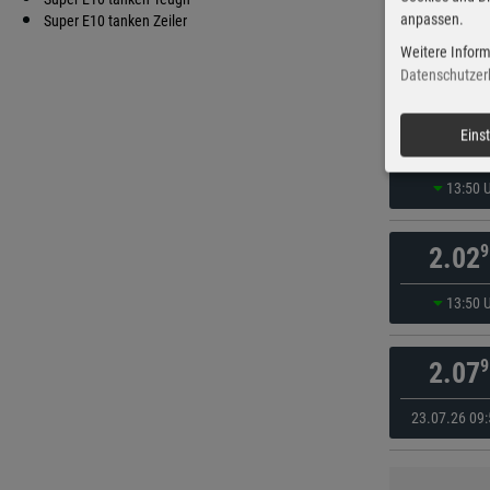
anpassen.
9
Super E10 tanken Zeiler
2.02
Weitere Inform
13:50 
Datenschutzer
9
Eins
2.02
13:50 
9
2.02
13:50 
9
2.07
23.07.26 09: