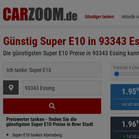
Günstiger tanken
Aktuelle 
Günstig Super E10 in
93343 Es
Die günstigsten Super E10 Preise in 93343 Essing kanns
Preis für
1
Lite
9
1.95
vor 42 Mi
Preiswerter tanken - finden Sie die
9
1.96
günstigsten Super E10 Preise in Ihrer Stadt
Super E10 tanken Abensberg
14:10 