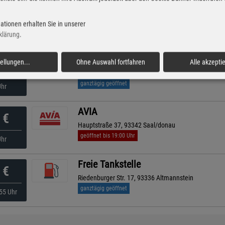
AVIA XPress
€
Kelheimer Straße 35, 93351 Painten
ationen erhalten Sie in unserer
ganztägig geöffnet
Uhr
klärung
.
AVIA
tellungen
...
Ohne Auswahl fortfahren
Alle akzepti
€
Regensburger Strasse 64, 93309 Kelheim
ganztägig geöffnet
Uhr
AVIA
€
Hauptstraße 37, 93342 Saal/donau
geöffnet bis 19:00 Uhr
Uhr
Freie Tankstelle
€
Riedenburger Str. 17, 93336 Altmannstein
ganztägig geöffnet
55 Uhr