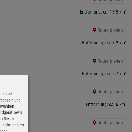
*
Entfernung: ca. 13.5 km
Route planen
*
Entfernung: ca. 7.2 km
Route planen
*
Entfernung: ca. 5.7 km
Route planen
nen sind
erbessern und
*
Entfernung: ca. 6 km
gewählten
Endgerät sowie
m Sie die
Route planen
cht notwendigen
 oder