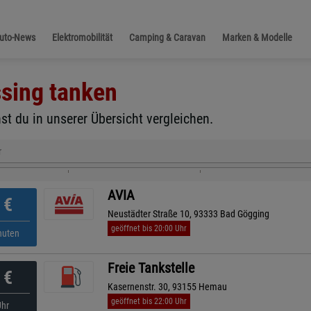
Auto-News
Elektromobilität
Camping & Caravan
Marken & Modelle
sing
tanken
t du in unserer Übersicht vergleichen.
r
AVIA
€
Neustädter Straße 10, 93333 Bad Gögging
geöffnet bis 20:00 Uhr
nuten
Freie Tankstelle
€
Kasernenstr. 30, 93155 Hemau
geöffnet bis 22:00 Uhr
Uhr