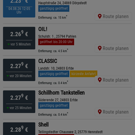
2.23
€
Hauptstraße 24, 24869 Dörpstedt
ganztägig geöffnet
04.08.26 12:05
Uhr
Route planen
*
Entfernung: ca. 15 km
OIL!
9
2.26
€
Schulstr. 1 , 25794 Pahlen
geöffnet bis 20:00 Uhr
vor 5 Minuten
Route planen
*
Entfernung: ca. 4.5 km
CLASSIC
9
2.27
€
Landstr. 10, 24803 Erfde
ganztägig geöffnet
kürzeste Anfahrt
vor 20 Minuten
Route planen
*
Entfernung: ca. 0.4 km
Schillhorn Tankstellen
9
2.27
€
Süderende 27, 24803 Erfde
ganztägig geöffnet
vor 25 Minuten
Route planen
*
Entfernung: ca. 0.4 km
Shell
9
2.28
€
Tellingstedter Chaussee 2, 25779 Hennstedt