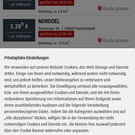
geöffnet bis 19:00 Uhr
vor 5 Minuten
Route planen
*
Entfernung: ca. 9.8 km
NORDOEL
9
2.28
€
Toenninger Str. 1, 25840 Friedrichstadt
geöffnet bis 22:00 Uhr
vor 5 Minuten
Route planen
*
Entfernung: ca. 15.9 km
CLASSIC
9
2.29
€
Privatsphäre-Einstellungen
Hauptstr. 18, 24800 Elsdorf - Westermühlen ?
ganztägig geöffnet
Wir verwenden auf unserer Website Cookies, den Web Storage und Dienste
13:00 Uhr
Route planen
dritter. Einige von ihnen sind notwendig, während andere nicht notwendig
*
Entfernung: ca. 15.3 km
sind, uns jedoch helfen, unser Onlineangebot zu verbessern und
HEM
wirtschaftlich zu betreiben. Die Einwilligung umfasst alle vorausgewählten,
9
2.29
€
bzw. von Ihnen ausgewählten Cookies und Dienste, und die mit Ihnen
Poggensteert 6, 24805 Hamdorf
geöffnet bis 20:00 Uhr
verbundene Speicherung von Informationen auf Ihrem Endgerät sowie
12:45 Uhr
Route planen
deren anschließendes Auslesen und die folgende Verarbeitung
*
Entfernung: ca. 15.7 km
personenbezogener Daten. Indem Sie die Kategorien auswählen und auf
STAR
„Alle akzeptieren“ klicken, willigen Sie in die Verwendung der nicht
9
2.30
€
notwendigen Cookies und Dienste ein. Sie können Ihre Auswahl jederzeit
Hauptstraße 34, 24806 Hohn
geöffnet bis 22:00 Uhr
über den Cookie-Banner widerrufen oder anpassen.
12:05 Uhr