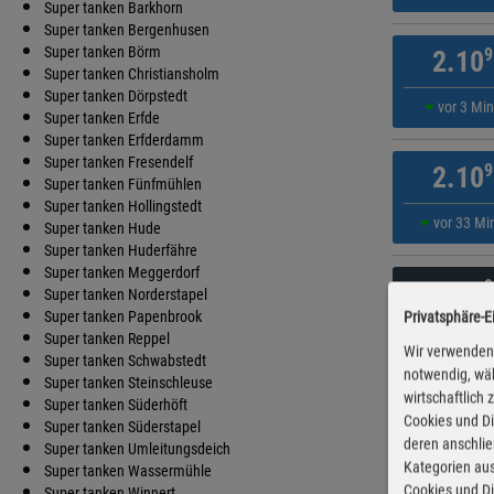
Super tanken Barkhorn
Super tanken Bergenhusen
Super tanken Börm
9
2.10
Super tanken Christiansholm
Super tanken Dörpstedt
vor 3 Mi
Super tanken Erfde
Super tanken Erfderdamm
Super tanken Fresendelf
9
2.10
Super tanken Fünfmühlen
Super tanken Hollingstedt
vor 33 Mi
Super tanken Hude
Super tanken Huderfähre
Super tanken Meggerdorf
9
2.13
Super tanken Norderstapel
Super tanken Papenbrook
Privatsphäre-E
vor 8 Mi
Super tanken Reppel
Wir verwenden 
Super tanken Schwabstedt
notwendig, wäh
Super tanken Steinschleuse
wirtschaftlich
9
2.13
Super tanken Süderhöft
Cookies und Di
Super tanken Süderstapel
deren anschli
Super tanken Umleitungsdeich
vor 13 Mi
Kategorien aus
Super tanken Wassermühle
Cookies und Di
Super tanken Winnert