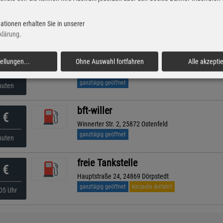
bft-willer
€
Bundesstr. (b77) 51, 24878 Jagel
ationen erhalten Sie in unserer
geöffnet bis 21:00 Uhr
nuten
klärung
.
AVIA
tellungen
...
Ohne Auswahl fortfahren
Alle akzepti
€
Bahnhofstraße 50, 24811 Owschlag
ganztägig geöffnet
nuten
bft-willer
€
Winnerter Str. 2, 25872 Ostenfeld
ganztägig geöffnet
nuten
freie Tankstelle
€
Hauptstraße 24, 24869 Dörpstedt
ganztägig geöffnet
kürzeste Anfahrt
05 Uhr