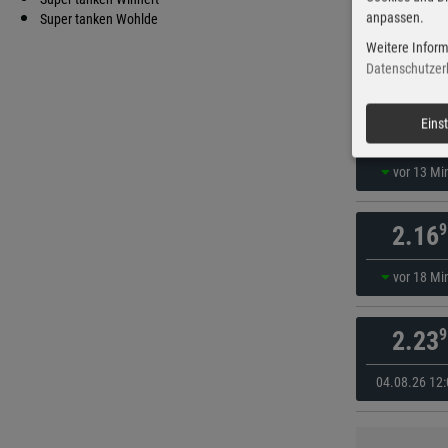
anpassen.
9
Super tanken Wohlde
2.13
Weitere Inform
vor 13 Mi
Datenschutzer
9
Eins
2.14
vor 13 Mi
9
2.16
vor 18 Mi
9
2.23
04.08.26 12: