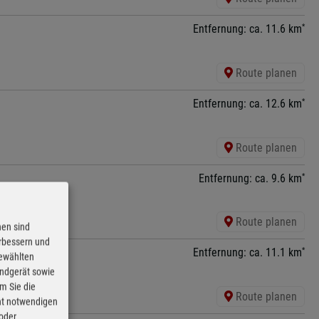
*
Entfernung: ca. 11.6 km
Route planen
*
Entfernung: ca. 12.6 km
Route planen
*
Entfernung: ca. 9.6 km
Route planen
nen sind
erbessern und
*
Entfernung: ca. 11.1 km
gewählten
Endgerät sowie
m Sie die
Route planen
cht notwendigen
 oder