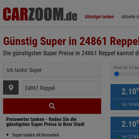
Günstiger tanken
Aktuelle 
Günstig Super in
24861 Reppe
Die günstigsten Super Preise in 24861 Reppel kannst du
Preis für
1
Lite
9
2.10
vor 18 Mi
Preiswerter tanken - finden Sie die
9
2.10
günstigsten Super Preise in Ihrer Stadt
Super tanken Alt Bennebek
vor 23 Mi