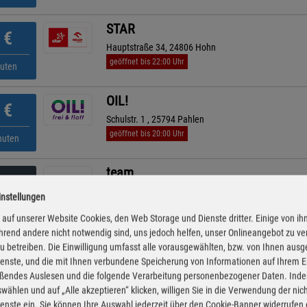
STAR
€
Hauptstraße 34, 24806 Hohn
geöffnet bis 22:00 Uhr
nuten
OIL!
€
Schulstr. 1 , 25794 Pahlen
geöffnet bis 20:00 Uhr
nuten
team
€
Am Markt 6, 24848 Kropp
instellungen
geöffnet bis 21:00 Uhr
nuten
auf unserer Website Cookies, den Web Storage und Dienste dritter. Einige von ih
rend andere nicht notwendig sind, uns jedoch helfen, unser Onlineangebot zu v
bft
 zu betreiben. Die Einwilligung umfasst alle vorausgewählten, bzw. von Ihnen aus
€
enste, und die mit Ihnen verbundene Speicherung von Informationen auf Ihrem 
Heidbunge 3, 24848 Kropp
eßendes Auslesen und die folgende Verarbeitung personenbezogener Daten. Inde
geöffnet bis 21:00 Uhr
nuten
wählen und auf „Alle akzeptieren“ klicken, willigen Sie in die Verwendung der ni
enste ein. Sie können Ihre Auswahl jederzeit über den Cookie-Banner widerrufen