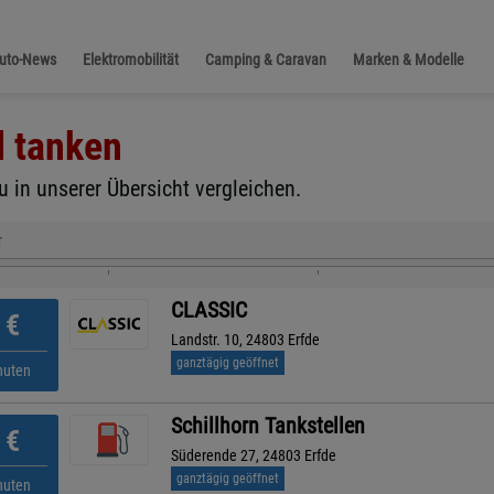
Auto-News
Elektromobilität
Camping & Caravan
Marken & Modelle
l
tanken
 in unserer Übersicht vergleichen.
r
CLASSIC
€
Landstr. 10, 24803 Erfde
ganztägig geöffnet
nuten
Schillhorn Tankstellen
€
Süderende 27, 24803 Erfde
ganztägig geöffnet
nuten