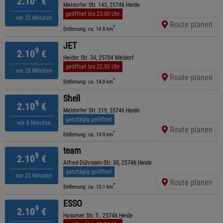
2.10
€
Meldorfer Str. 143, 25746 Heide
geöffnet bis 23:00 Uhr
vor 23 Minuten
Route planen
*
Entfernung: ca. 14.8 km
JET
9
2.10
€
Heider Str. 34, 25704 Meldorf
geöffnet bis 22:00 Uhr
vor 28 Minuten
Route planen
*
Entfernung: ca. 14.8 km
Shell
9
2.10
€
Meldorfer Str. 219, 25746 Heide
ganztägig geöffnet
vor 8 Minuten
Route planen
*
Entfernung: ca. 14.9 km
team
9
2.10
€
Alfred-Dührssen-Str. 30, 25746 Heide
ganztägig geöffnet
vor 23 Minuten
Route planen
*
Entfernung: ca. 15.1 km
ESSO
9
2.10
€
Husumer Str. 5 , 25746 Heide