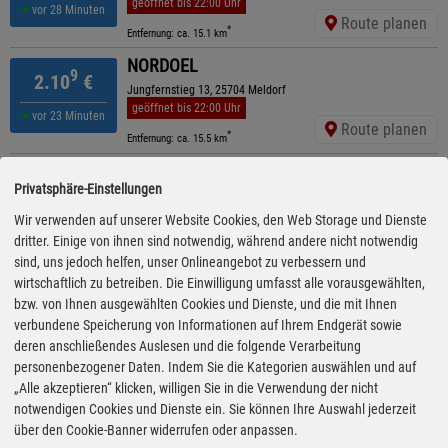
geöffnet bis 22:00 Uhr
vor 28 Minuten
Route planen
*
Entfernung: ca. 15.1 km
NORDOEL
9
2.10
€
Jungfernstieg 13, 25704 Meldorf
geöffnet bis 22:00 Uhr
vor 23 Minuten
Route planen
*
Entfernung: ca. 15.5 km
OIL! (Automatenstation)
9
2.15
€
Privatsphäre-Einstellungen
Heider Straße 16 A , 25761 Büsum
ganztägig geöffnet
Wir verwenden auf unserer Website Cookies, den Web Storage und Dienste
vor 28 Minuten
Route planen
dritter. Einige von ihnen sind notwendig, während andere nicht notwendig
*
Entfernung: ca. 3 km
sind, uns jedoch helfen, unser Onlineangebot zu verbessern und
NORDOEL
wirtschaftlich zu betreiben. Die Einwilligung umfasst alle vorausgewählten,
9
2.16
€
Hauptstr. 20, 25761 Oesterdeichstrich
bzw. von Ihnen ausgewählten Cookies und Dienste, und die mit Ihnen
geöffnet bis 22:00 Uhr
kürzeste Anfahrt
verbundene Speicherung von Informationen auf Ihrem Endgerät sowie
gestern 23:10 Uhr
Route planen
deren anschließendes Auslesen und die folgende Verarbeitung
*
Entfernung: ca. 2.4 km
personenbezogener Daten. Indem Sie die Kategorien auswählen und auf
Shell
„Alle akzeptieren“ klicken, willigen Sie in die Verwendung der nicht
9
2.17
€
Heider Str. 8 A, 25761 Buesum
notwendigen Cookies und Dienste ein. Sie können Ihre Auswahl jederzeit
geöffnet bis 21:00 Uhr
über den Cookie-Banner widerrufen oder anpassen.
vor 33 Minuten
Route planen