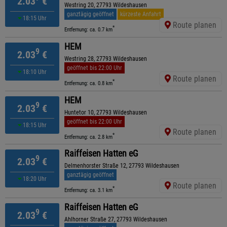
2.03
€
Westring 20, 27793 Wildeshausen
ganztägig geöffnet
kürzeste Anfahrt
18:15 Uhr
Route planen
*
Entfernung: ca. 0.7 km
HEM
9
2.03
€
Westring 28, 27793 Wildeshausen
geöffnet bis 22:00 Uhr
18:10 Uhr
Route planen
*
Entfernung: ca. 0.8 km
HEM
9
2.03
€
Huntetor 10, 27793 Wildeshausen
geöffnet bis 22:00 Uhr
18:15 Uhr
Route planen
*
Entfernung: ca. 2.8 km
Raiffeisen Hatten eG
9
2.03
€
Delmenhorster Straße 12, 27793 Wildeshausen
ganztägig geöffnet
18:20 Uhr
Route planen
*
Entfernung: ca. 3.1 km
Raiffeisen Hatten eG
9
2.03
€
Ahlhorner Straße 27, 27793 Wildeshausen