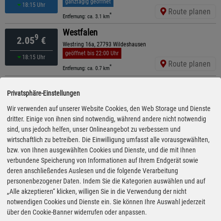
ganztägig geöffnet
18:15 Uhr
Route planen
*
Entfernung: ca. 3.1 km
Westfalen
9
2.05
€
Westring 16a, 27793 Wildeshausen
geöffnet bis 22:00 Uhr
18:15 Uhr
Route planen
*
Entfernung: ca. 0.7 km
Feldhaus Energie
4
2.10
€
Privatsphäre-Einstellungen
Ahlhorner Str. 49, 27793 Wildeshausen
geöffnet bis 22:00 Uhr
Wir verwenden auf unserer Website Cookies, den Web Storage und Dienste
14:55 Uhr
Route planen
dritter. Einige von ihnen sind notwendig, während andere nicht notwendig
*
Entfernung: ca. 1.6 km
sind, uns jedoch helfen, unser Onlineangebot zu verbessern und
freie Tankstelle
wirtschaftlich zu betreiben. Die Einwilligung umfasst alle vorausgewählten,
9
2.10
€
Am Bahnhof 30, 49429 Rechterfeld
bzw. von Ihnen ausgewählten Cookies und Dienste, und die mit Ihnen
ganztägig geöffnet
verbundene Speicherung von Informationen auf Ihrem Endgerät sowie
18:25 Uhr
Route planen
deren anschließendes Auslesen und die folgende Verarbeitung
*
Entfernung: ca. 5.6 km
personenbezogener Daten. Indem Sie die Kategorien auswählen und auf
AVIA
„Alle akzeptieren“ klicken, willigen Sie in die Verwendung der nicht
9
2.13
€
Rechterfelder Straße 45, 49429 Visbek
notwendigen Cookies und Dienste ein. Sie können Ihre Auswahl jederzeit
ganztägig geöffnet
über den Cookie-Banner widerrufen oder anpassen.
15:55 Uhr
Route planen