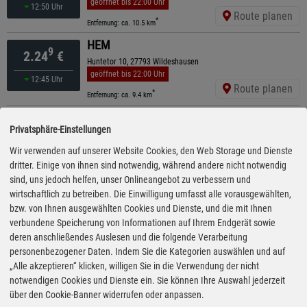
geöffnet bis 22:00 Uhr
12:50 Uhr
Route planen
*
Entfernung: ca. 10.5 km
HEM
9
2.24
€
Huntetor 10, 27793 Wildeshausen
geöffnet bis 22:00 Uhr
12:45 Uhr
Route planen
*
Entfernung: ca. 9.4 km
Raiffeisen Hatten eG
9
2.24
€
Privatsphäre-Einstellungen
Delmenhorster Straße 12, 27793 Wildeshausen
ganztägig geöffnet
Wir verwenden auf unserer Website Cookies, den Web Storage und Dienste
12:05 Uhr
Route planen
dritter. Einige von ihnen sind notwendig, während andere nicht notwendig
*
Entfernung: ca. 9.4 km
sind, uns jedoch helfen, unser Onlineangebot zu verbessern und
Raiffeisen Hatten eG
wirtschaftlich zu betreiben. Die Einwilligung umfasst alle vorausgewählten,
9
2.24
€
Ahlhorner Straße 27, 27793 Wildeshausen
bzw. von Ihnen ausgewählten Cookies und Dienste, und die mit Ihnen
ganztägig geöffnet
verbundene Speicherung von Informationen auf Ihrem Endgerät sowie
12:05 Uhr
Route planen
deren anschließendes Auslesen und die folgende Verarbeitung
*
Entfernung: ca. 9.4 km
personenbezogener Daten. Indem Sie die Kategorien auswählen und auf
FELTA
„Alle akzeptieren“ klicken, willigen Sie in die Verwendung der nicht
9
2.28
€
Hauptstr. 247, 28816 Fahrenhorst
notwendigen Cookies und Dienste ein. Sie können Ihre Auswahl jederzeit
geöffnet bis 20:00 Uhr
über den Cookie-Banner widerrufen oder anpassen.
12:05 Uhr
Route planen