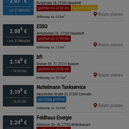
2.07
€
Burgstraße 36, 27243 Harpstedt
geöffnet bis 22:00 Uhr
kürzeste Anfahrt
vor 21 Minuten
Route planen
*
Entfernung: ca. 0.8 km
ESSO
9
2.08
€
Amtsfreiheit 25 , 27243 Harpstedt
geöffnet bis 21:00 Uhr
vor 31 Minuten
Route planen
*
Entfernung: ca. 1.5 km
bft
9
2.14
€
Bremer Str. 77, 27211 Bassum
geöffnet bis 20:00 Uhr
14:00 Uhr
Route planen
*
Entfernung: ca. 10.7 km
Nuttelmann Tankservice
9
2.19
€
Harpstedter Straße 22, 27243 Colnrade
ganztägig geöffnet
16:55 Uhr
Route planen
*
Entfernung: ca. 10.8 km
Feldhaus Energie
4
2.24
€
Ahlhorner Str. 49, 27793 Wildeshausen