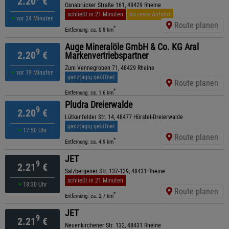
2.20
€
Osnabrücker Straße 161, 48429 Rheine
schließt in 21 Minuten
kürzeste Anfahrt
vor 24 Minuten
Route planen
*
Entfernung: ca. 0.8 km
Auge Mineralöle GmbH & Co. KG Aral
9
2.20
€
Markenvertriebspartner
Zum Vennegroben 71, 48429 Rheine
vor 19 Minuten
ganztägig geöffnet
Route planen
*
Entfernung: ca. 1.6 km
Pludra Dreierwalde
9
2.20
€
Lütkenfelder Str. 14, 48477 Hörstel-Dreierwalde
ganztägig geöffnet
17:50 Uhr
Route planen
*
Entfernung: ca. 4.9 km
JET
9
2.21
€
Salzbergener Str. 137-139, 48431 Rheine
schließt in 21 Minuten
18:30 Uhr
Route planen
*
Entfernung: ca. 2.7 km
JET
9
2.21
€
Neuenkirchener Str. 132, 48431 Rheine