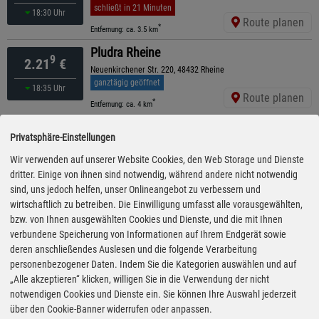
schließt in 21 Minuten
18:30 Uhr
Route planen
*
Entfernung: ca. 3.5 km
Pludra Rheine
9
2.21
€
Neuenkirchener Str. 220, 48432 Rheine
ganztägig geöffnet
18:35 Uhr
Route planen
*
Entfernung: ca. 4 km
Pludra Elte Dorfladen Homann
9
2.21
€
Privatsphäre-Einstellungen
Brückenstr. 57, 48432 Rheine-Elte
ganztägig geöffnet
Wir verwenden auf unserer Website Cookies, den Web Storage und Dienste
17:40 Uhr
Route planen
dritter. Einige von ihnen sind notwendig, während andere nicht notwendig
*
Entfernung: ca. 7 km
sind, uns jedoch helfen, unser Onlineangebot zu verbessern und
ARAL
wirtschaftlich zu betreiben. Die Einwilligung umfasst alle vorausgewählten,
9
2.22
€
bzw. von Ihnen ausgewählten Cookies und Dienste, und die mit Ihnen
Neuenkirchener Straße 44, 48431 Rheine
ganztägig geöffnet
verbundene Speicherung von Informationen auf Ihrem Endgerät sowie
18:45 Uhr
Route planen
deren anschließendes Auslesen und die folgende Verarbeitung
*
Entfernung: ca. 2.7 km
personenbezogener Daten. Indem Sie die Kategorien auswählen und auf
ARAL
„Alle akzeptieren“ klicken, willigen Sie in die Verwendung der nicht
9
2.22
€
notwendigen Cookies und Dienste ein. Sie können Ihre Auswahl jederzeit
Holsterfeld 2, 48499 Salzbergen
über den Cookie-Banner widerrufen oder anpassen.
ganztägig geöffnet
19:10 Uhr