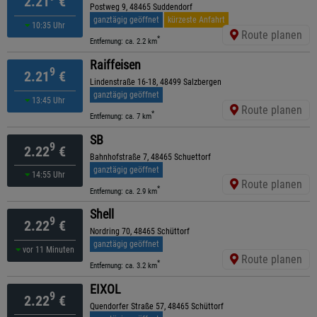
2.21
€
Postweg 9, 48465 Suddendorf
ganztägig geöffnet
kürzeste Anfahrt
10:35 Uhr
Route planen
*
Entfernung: ca. 2.2 km
Raiffeisen
9
2.21
€
Lindenstraße 16-18, 48499 Salzbergen
ganztägig geöffnet
13:45 Uhr
Route planen
*
Entfernung: ca. 7 km
SB
9
2.22
€
Bahnhofstraße 7, 48465 Schuettorf
ganztägig geöffnet
14:55 Uhr
Route planen
*
Entfernung: ca. 2.9 km
Shell
9
2.22
€
Nordring 70, 48465 Schüttorf
ganztägig geöffnet
vor 11 Minuten
Route planen
*
Entfernung: ca. 3.2 km
EIXOL
9
2.22
€
Quendorfer Straße 57, 48465 Schüttorf