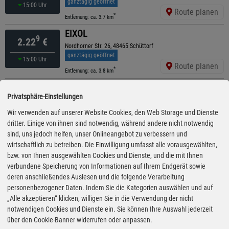
ganztägig geöffnet
15:00 Uhr
Route planen
*
Entfernung: ca. 3.7 km
EIXOL
9
2.22
€
Nordhorner Str. 26, 48465 Schüttorf
ganztägig geöffnet
15:00 Uhr
Route planen
*
Entfernung: ca. 3.8 km
TotalEnergies Truckstop
9
2.22
€
Privatsphäre-Einstellungen
Paxtonstr. 2, 48488 Emsbueren
geöffnet bis 22:00 Uhr
Wir verwenden auf unserer Website Cookies, den Web Storage und Dienste
vor 31 Minuten
Route planen
dritter. Einige von ihnen sind notwendig, während andere nicht notwendig
*
Entfernung: ca. 6.4 km
sind, uns jedoch helfen, unser Onlineangebot zu verbessern und
ARAL
wirtschaftlich zu betreiben. Die Einwilligung umfasst alle vorausgewählten,
9
2.23
€
Dieselstraße 2, 48499 Salzbergen
bzw. von Ihnen ausgewählten Cookies und Dienste, und die mit Ihnen
ganztägig geöffnet
verbundene Speicherung von Informationen auf Ihrem Endgerät sowie
13:20 Uhr
Route planen
deren anschließendes Auslesen und die folgende Verarbeitung
*
Entfernung: ca. 6.9 km
personenbezogener Daten. Indem Sie die Kategorien auswählen und auf
freie Tankstelle
„Alle akzeptieren“ klicken, willigen Sie in die Verwendung der nicht
9
2.24
€
Eisenbahnstraße 4, 48455 Bentheim
notwendigen Cookies und Dienste ein. Sie können Ihre Auswahl jederzeit
geöffnet bis 22:00 Uhr
über den Cookie-Banner widerrufen oder anpassen.
16:20 Uhr
Route planen