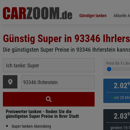
Günstiger tanken
Aktuelle 
Günstig Super in
93346 Ihrlers
Die günstigsten Super Preise in 93346 Ihrlerstein kanns
Preis für
1
Lite
9
2.02
vor 28 Mi
Preiswerter tanken - finden Sie die
9
2.03
günstigsten Super Preise in Ihrer Stadt
Super tanken Abensberg
gestern 19: