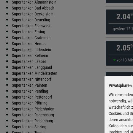
Super tanken Altmannstein
Super tanken Bad Abbach
Super tanken Deckelstein
9
2.04
Super tanken Deuerling
Super tanken Ebenwies
gestern 12:
Super tanken Essing
Super tanken Grafenried
Super tanken Hemau
9
2.05
Super tanken Ihrlerstein
Super tanken Kelheim
vor 13 Mi
Super tanken Laaber
Super tanken Langquaid
Super tanken Mindelstetten
9
2.05
Super tanken Nittendorf
Super tanken Painten
Privatsphäre-E
vor 13 Mi
Super tanken Pentling
Wir verwenden 
Super tanken Pettendorf
notwendig, wäh
Super tanken Pförring
wirtschaftlich
9
2.05
Super tanken Pielenhofen
Cookies und Di
Super tanken Regensburg
deren anschli
Super tanken Riedenburg
10:15 
Kategorien aus
Super tanken Sinzing
Cookies und Di
Super tanken Teugn