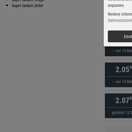
anpassen.
9
Super tanken Zeiler
2.05
Weitere Inform
vor 13 Mi
Datenschutzer
9
Eins
2.05
vor 13 Mi
9
2.05
vor 13 Mi
9
2.07
gestern 12: