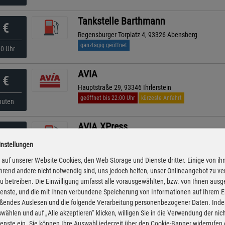
Tankstelle Barthmann
€
Regensburger Torplatz 4, 93326 Abensberg
ganztägig geöffnet
10 Uhr
AVIA
€
Hauptstraße 29, 93346 Ihrlerstein
geöffnet bis 22:00 Uhr
kürzeste Anfahrt
nuten
AVIA XPress
€
Riedenburger Str. 37, 93309 Kelheim
instellungen
ganztägig geöffnet
nuten
auf unserer Website Cookies, den Web Storage und Dienste dritter. Einige von ih
rend andere nicht notwendig sind, uns jedoch helfen, unser Onlineangebot zu v
TS am E-Center
 zu betreiben. Die Einwilligung umfasst alle vorausgewählten, bzw. von Ihnen aus
€
enste, und die mit Ihnen verbundene Speicherung von Informationen auf Ihrem 
Schäfflerstraße 1, 93309 Kelheim
eßendes Auslesen und die folgende Verarbeitung personenbezogener Daten. Inde
ganztägig geöffnet
Uhr
wählen und auf „Alle akzeptieren“ klicken, willigen Sie in die Verwendung der ni
enste ein. Sie können Ihre Auswahl jederzeit über den Cookie-Banner widerrufen