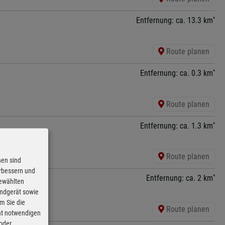
*
Entfernung: ca. 13.3 km
Route planen
*
Entfernung: ca. 0.3 km
Route planen
*
Entfernung: ca. 1.3 km
Route planen
nen sind
erbessern und
*
Entfernung: ca. 2 km
gewählten
Endgerät sowie
m Sie die
Route planen
cht notwendigen
 oder