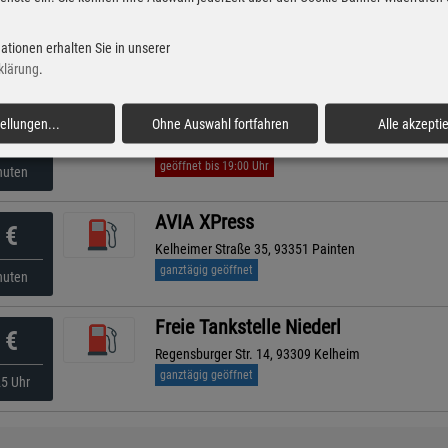
AVIA
€
Regensburger Strasse 64, 93309 Kelheim
ationen erhalten Sie in unserer
ganztägig geöffnet
nuten
klärung
.
AVIA
tellungen
...
Ohne Auswahl fortfahren
Alle akzepti
€
Hauptstraße 37, 93342 Saal/donau
geöffnet bis 19:00 Uhr
nuten
AVIA XPress
€
Kelheimer Straße 35, 93351 Painten
ganztägig geöffnet
nuten
Freie Tankstelle Niederl
€
Regensburger Str. 14, 93309 Kelheim
ganztägig geöffnet
25 Uhr