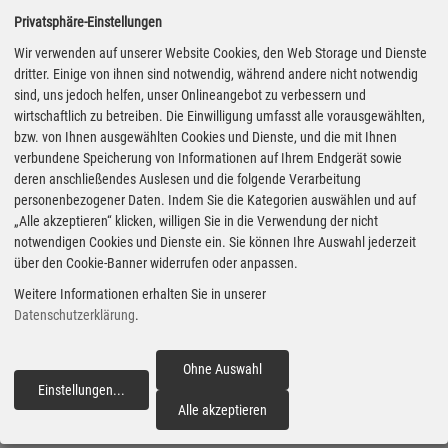
Wette. Obwohl das Material
Privatsphäre-Einstellungen
ursprünglich in Japan
Wir verwenden auf unserer Website Cookies, den Web Storage und Dienste
entwickelt wurde, wird der
dritter. Einige von ihnen sind notwendig, während andere nicht notwendig
sind, uns jedoch helfen, unser Onlineangebot zu verbessern und
originale Mikrofaserstoff seit
wirtschaftlich zu betreiben. Die Einwilligung umfasst alle vorausgewählten,
1972 ausschließlich von der
bzw. von Ihnen ausgewählten Cookies und Dienste, und die mit Ihnen
Alcantara S.p.A. am
verbundene Speicherung von Informationen auf Ihrem Endgerät sowie
deren anschließendes Auslesen und die folgende Verarbeitung
italienischen Standort
personenbezogener Daten. Indem Sie die Kategorien auswählen und auf
hergestellt. Weitere 109
„Alle akzeptieren“ klicken, willigen Sie in die Verwendung der nicht
notwendigen Cookies und Dienste ein. Sie können Ihre Auswahl jederzeit
Mitarbeiter sind in der
über den Cookie-Banner widerrufen oder anpassen.
Firmenzentrale in Mailand
Weitere Informationen erhalten Sie in unserer
angesiedelt.
Datenschutzerklärung
.
Am Anfang stand die Mode
Ohne Auswahl
Einstellungen
...
fortfahren
Alle akzeptieren
Fotos: Alcantara via Autoren-
Alcantara ist eine geschützte
Union Mobilität