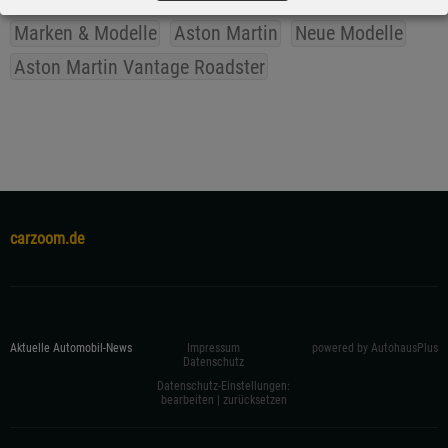
Marken & Modelle
Aston Martin
Neue Modelle
Aston Martin Vantage Roadster
carzoom.de
Aktuelle Automobil-News
Impressum
powered by AutohausPlus
Datenschutz
Datenschutz-Einstellungen:
bearbeiten
|
zurücksetzen