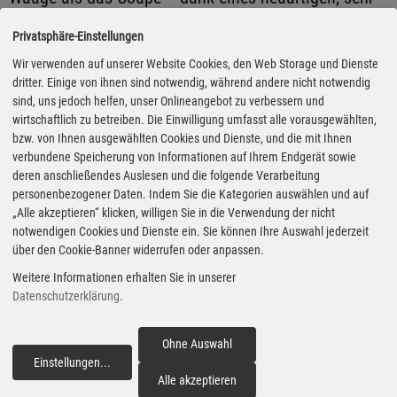
leichten und sich Z-förmig faltenden
Privatsphäre-Einstellungen
Dachmechanismus sowie der Überarbeitungen von
Wir verwenden auf unserer Website Cookies, den Web Storage und Dienste
Karosserie und Fahrwerk. Das Stoffverdeck lässt sich
dritter. Einige von ihnen sind notwendig, während andere nicht notwendig
bei Geschwindigkeiten von bis zu 50 km/h innerhalb
sind, uns jedoch helfen, unser Onlineangebot zu verbessern und
wirtschaftlich zu betreiben. Die Einwilligung umfasst alle vorausgewählten,
von weniger als sieben Sekunden auch während der
bzw. von Ihnen ausgewählten Cookies und Dienste, und die mit Ihnen
Fahrt öffnen und schließen. Der Kofferraum bietet ein
verbundene Speicherung von Informationen auf Ihrem Endgerät sowie
deren anschließendes Auslesen und die folgende Verarbeitung
Fassungsvermögen von 200 Litern – genug für eine
personenbezogener Daten. Indem Sie die Kategorien auswählen und auf
große Golftasche und Zubehör, wie der Hersteller
„Alle akzeptieren“ klicken, willigen Sie in die Verwendung der nicht
notwendigen Cookies und Dienste ein. Sie können Ihre Auswahl jederzeit
anmerkt.
über den Cookie-Banner widerrufen oder anpassen.
Weitere Informationen erhalten Sie in unserer
Der Aston Martin Vantage Roadster wird ab dem
Datenschutzerklärung
.
zweiten Quartal ausgeliefert. Der Grundpreis beträgt
157.300 Euro. (ampnet/jri)
Ohne Auswahl
Einstellungen
...
fortfahren
Veröffentlicht am 13.02.2020
Alle akzeptieren