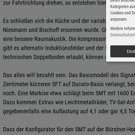
deren anschli
zur Fahrtrichtung drehen, so entstehen hier gurtgesiche
Kategorien aus
Cookies und Di
anpassen.
Es schließen sich die Küche und der variable Waschrau
Weitere Inform
Niesmann und Bischoff ersonnen wurde. Gleiches gilt f
Datenschutzer
eine bessere Raumakustik. Die kompressorbetriebene K
gibt es alternativ Induktionsfelder und der Signature 
Eins
technischen Doppelboden erlaubt, können alle Wassert
Das alles will bezahlt sein. Das Basismodell des Signa
Zentimeter kürzeren SFT auf Ducato-Basis verlangt, be
noch. Eine Markise etwa schlägt beim SMT mit 1600 Euro
Dazu kommen Extras wie Leichtmetallräder, TV-Sat-Anla
gegebenenfalls eine Auflastung auf 4,1 oder gar 4,5 T
Dass der Konfigurator für den SMT auf der Bürstner-Ho