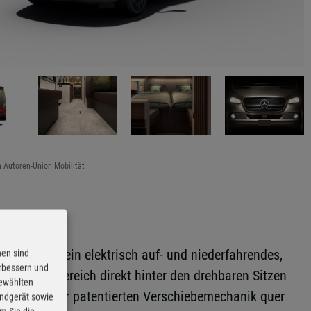
a Autoren-Union Mobilität
beide kann ein elektrisch auf- und niederfahrendes,
nen sind
erbessern und
. Im Wohnbereich direkt hinter den drehbaren Sitzen
gewählten
ich dank einer patentierten Verschiebemechanik quer
Endgerät sowie