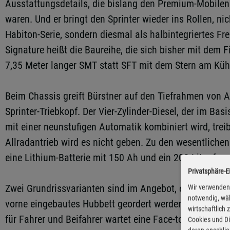
Ausstattungsdetails, die bislang den Premium-Mobile
waren. Und er bringt den Sprinter wieder ins Rollen, n
Habiton-Serie, sondern diesmal als halbintegriertes Fre
Signature heißt die Baureihe, die sich bisher mit dem
7,35 Meter langer SMT statt SFT mit dem Stern am Kühle
Beim Chassis greift Bürstner auf den Tiefrahmen von A
Sprinter-Triebkopf. Der Vier-Zylinder-Diesel, der im Bas
mit einer neunstufigen Automatik kombiniert wird, treib
Allradantrieb wird es nicht geben. Zu den wesentliche
eine Lithium-Batterie mit 150 Ah und ein 200 Liter fas
Privatsphäre-E
Zwei Grundrissvarianten sind im Angebot, eine mit Einz
Wir verwenden 
notwendig, wäh
vorne eingebautes Hubbett geordert werden, was die Za
wirtschaftlich
für Fahrer und Beifahrer wartet eine Face-to-Face-Ban
Cookies und Di