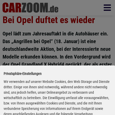
Bei Opel duftet es wieder
Opel lädt zum Jahresauftakt in die Autohäuser ein.
Das „Angrillen bei Opel“ (18. Januar) ist eine
deutschlandweite Aktion, bei der Interessierte neue
Modelle erkunden können. In den Vordergrund wird
der Opel Grandland X Hybrid4 gerückt, der als erster
Plug-in-Hybrid von Opel Premiere feiert. Auch die
Privatsphäre-Einstellungen
Ende 2019 vorgestellte sechste Corsa-Generation
Wir verwenden auf unserer Website Cookies, den Web Storage und Dienste
steht Besuchern zur Verfügung. Kunden, die einen
dritter. Einige von ihnen sind notwendig, während andere nicht notwendig
sind, uns jedoch helfen, unser Onlineangebot zu verbessern und
Astra, Crossland X oder Grandland X kaufen,
wirtschaftlich zu betreiben. Die Einwilligung umfasst alle vorausgewählten,
erhalten drei Jahre Garantie und Mobilitätsservice
bzw. von Ihnen ausgewählten Cookies und Dienste, und die mit Ihnen
verbundene Speicherung von Informationen auf Ihrem Endgerät sowie
sowie drei Inspektionen kostenlos. (ampnet/deg)
deren anschließendes Auslesen und die folgende Verarbeitung