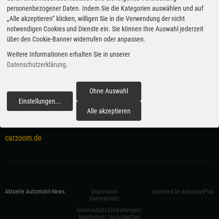
personenbezogener Daten. Indem Sie die Kategorien auswählen und auf
Veröffentlicht am 07.01.2020
„Alle akzeptieren“ klicken, willigen Sie in die Verwendung der nicht
notwendigen Cookies und Dienste ein. Sie können Ihre Auswahl jederzeit
Unternehmen
Opel
Angrillen 2020
über den Cookie-Banner widerrufen oder anpassen.
Grandland X Hybrid4
Corsa
Astra
Weitere Informationen erhalten Sie in unserer
Datenschutzerklärung
.
Ohne Auswahl
Einstellungen
...
fortfahren
Alle akzeptieren
carzoom.de
Aktuelle Automobil-News
Impressum
powered by AutohausPlus
Datenschutz
Datenschutz-Einstellungen:
bearbeiten
|
zurücksetzen