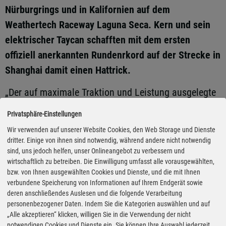
Nürburgrings und in Kalifornien auf dem
Weathertech Raceway Laguna Seca. Kern und sein
elektrischer Taycan schafften mit dem ersten
offiziell anerkannten Rundenrkord auf der Strecke in
Shanghai damit einen Hattrick.
„Der auf maximale Traktion und Leistung ausgelegte
Antriebsstrang des Taycan Turbo GT hat sich auch
Privatsphäre-Einstellungen
auf dieser Strecke wieder einmal bewährt“ freute sich
Wir verwenden auf unserer Website Cookies, den Web Storage und Dienste
Lars Kern anschließend. Zudem konnte der Attack
dritter. Einige von ihnen sind notwendig, während andere nicht notwendig
sind, uns jedoch helfen, unser Onlineangebot zu verbessern und
Mode auf der Formel 1-Strecke seine Vorteile
wirtschaftlich zu betreiben. Die Einwilligung umfasst alle vorausgewählten,
ausspielen. Bei dieser Boost-Funktion ist für je zehn
bzw. von Ihnen ausgewählten Cookies und Dienste, und die mit Ihnen
Sekunden eine Mehrleistung von bis zu 120 kW (163
verbundene Speicherung von Informationen auf Ihrem Endgerät sowie
deren anschließendes Auslesen und die folgende Verarbeitung
PS) abrufbar.
personenbezogener Daten. Indem Sie die Kategorien auswählen und auf
„Alle akzeptieren“ klicken, willigen Sie in die Verwendung der nicht
notwendigen Cookies und Dienste ein. Sie können Ihre Auswahl jederzeit