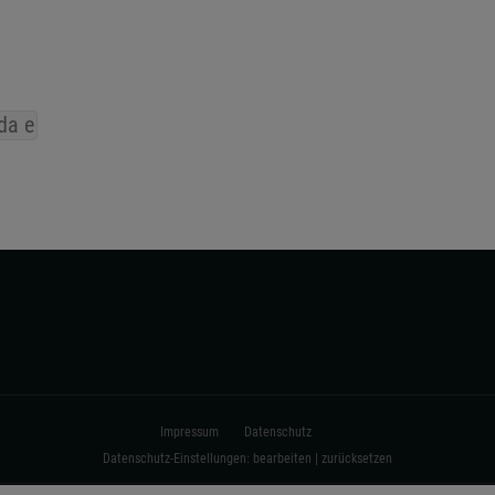
da e
Impressum
Datenschutz
Datenschutz-Einstellungen:
bearbeiten
|
zurücksetzen