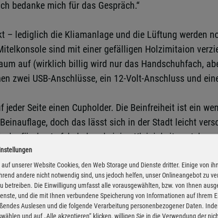
r ich bedanke mich für das Gespräch.“
t – lediglich die Kliamanlage und die Lüftung werden no
Mitelkonsole sind mit einer gefälligen Holzimitaion verzi
kaum auf (wirklich billig wird nur das Handschuhfach, abe
n zwei USB-Anschlüsse, ein 12-Volt-Anschluss und ein
jeder Seite einen Cupholder. Die Beinfreiheit ist ein we
g Beinauflage, doch das lässt sich in der Stadt leicht v
achs für das Lafekabel und einige Kleinigkeiten stehen 
einen ebenen Boden schafft, aber leider einteilg ist. Da
instellungen
auf unserer Website Cookies, den Web Storage und Dienste dritter. Einige von ih
rend andere nicht notwendig sind, uns jedoch helfen, unser Onlineangebot zu v
 zu betreiben. Die Einwilligung umfasst alle vorausgewählten, bzw. von Ihnen aus
enste, und die mit Ihnen verbundene Speicherung von Informationen auf Ihrem 
eßendes Auslesen und die folgende Verarbeitung personenbezogener Daten. Inde
wählen und auf „Alle akzeptieren“ klicken, willigen Sie in die Verwendung der ni