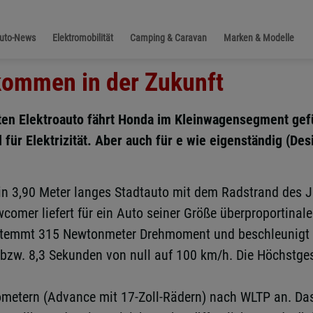
Auto-News
Elektromobilität
Camping & Caravan
Marken & Modelle
lkommen in der Zukunft
ten Elektroauto fährt Honda im Kleinwagensegment gefü
für Elektrizität. Aber auch für e wie eigenständig (Des
n 3,90 Meter langes Stadtauto mit dem Radstrand des Jaz
comer liefert für ein Auto seiner Größe überproportinal
temmt 315 Newtonmeter Drehmoment und beschleunigt den 
n bzw. 8,3 Sekunden von null auf 100 km/h. Die Höchstge
ometern (Advance mit 17-Zoll-Rädern) nach WLTP an. Das