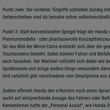
Punkt zwei: Die vorderen Türgriffe schließen bündig m
Seitenscheiben sind da beinahe schon selbstverständli
Punkt 3: Statt konventioneller Spiegel trägt der Hond
Premiummodelle - oder phantasievolle Konzeptfahrzeuge.
für das Bild der Mirror-Cams erstreckt sich über die ge
Touchscreens besteht. Dabei können Fahrer und Beifahr
auch tauschen. Der Wechsel vollzieht sich dabei wie d
Spielkonsole und einige andere Dinge verwundern dann 
Und natürlich gibt verschiedene vom Smartphone aus ste
Zudem offeriert Honda den e-Nutzern noch einen Sprach
sucht auf entsprechende Ansage des Fahrers oder Beif
Kennenlernen hatte der „Personal Assist“, wie Honda ih