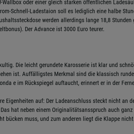
allbox oder einer gleich starken öffentlichen Ladesäule
om-Schnell-Ladestaion soll es lediglich eine halbe Stun
aushaltssteckdose werden allerdings lange 18,8 Stunden g
ltbonus). Der Advance ist 3000 Euro teurer.
ltig. Die leicht gerundete Karosserie ist klar und schnö
hen ist. Auffälligstes Merkmal sind die klassisch runde
nda e im Rückspiegel auftaucht, erinnert er in der Ferne
e Eigenheiten auf: Der Ladeanschluss steckt nicht an de
e. Das hat neben einem Originalitätsansspruch auch ga
nicht bücken muss, und zum anderen liegt die Klappe nic