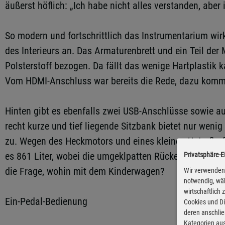
äußerst höflich: „Ich habe nicht alles verstanden, abe
So modern und fortschrittlich das Instrumentarium wirk
des Interieurs an. Das Armaturenbrett und ein Teil der 
Polsterstoff bezogen. Da fällt das wenige Hartplastik 
Vom HDMI-Anschluss war bereits die Rede, dazu komme
Hinten gibt es ebenfalls zwei USB-Anschlüsse sowie auf 
recht kurze und tief liegende Sitzbank bietet nur weni
zu. Wegen des Heckmotors und eines kleinen Unterflurf
es 861 Liter, wobei die umgeklpatten Rückenlehne zwar 
Privatsphäre-E
die Frage, wohin mit dem Kinderwagen?
Wir verwenden 
notwendig, wäh
wirtschaftlich
Ein-Pedal-Bedienung
Cookies und Di
deren anschli
Kategorien aus