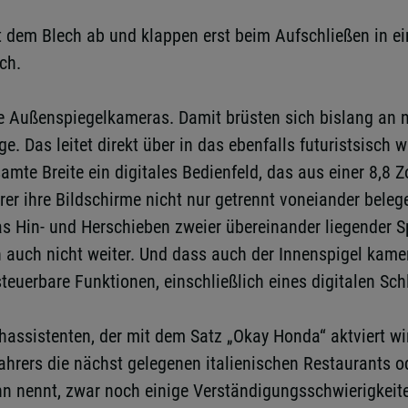
it dem Blech ab und klappen erst beim Aufschließen in 
ch.
a e Außenspiegelkameras. Damit brüsten sich bislang an 
 Das leitet direkt über in das ebenfalls futuristsisch 
samte Breite ein digitales Bedienfeld, das aus einer 8,8 
er ihre Bildschirme nicht nur getrennt voneiander bele
as Hin- und Herschieben zweier übereinander liegender 
auch nicht weiter. Und dass auch der Innenspigel kamera
uerbare Funktionen, einschließlich eines digitalen Schl
assistenten, der mit dem Satz „Okay Honda“ aktviert wi
ahrers die nächst gelegenen italienischen Restaurants o
n nennt, zwar noch einige Verständigungsschwierigkeiten