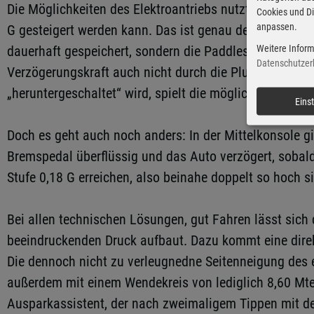
Die Möglichkeiten des Elektroantriebs nutzt Honda dag
Cookies und Di
anpassen.
G gesteigert werden kann. Das ist genau der Grenzwert
Weitere Inform
dauerhaft gespeichert, sondern die Paddles sind als 
Datenschutzer
Verzögerungskraft auch nicht durch die Plus-, sonder
„heruntergeschaltet“ wird, spielt die möglicherweise 
Eins
Doch es geht auch noch anders: In der Mittelkonsole g
Bremspedal überflüssig und das Auto verzögert, sobald
Stufe 0,18 G erreichen, also beinahe doppelt so hoch s
Bei allen technischen Lösungen, gut Fahren lässt sic
beeindruckenden Druck aufbaut. Dazu kommt eine direk
Die dennoch nicht zu verleugnedne Seitenneigung des e
außerdem mit einem Wendekreis von lediglich 8,60 Mter
Ausparkassistent, der nach zweimaligem Tippen mit d