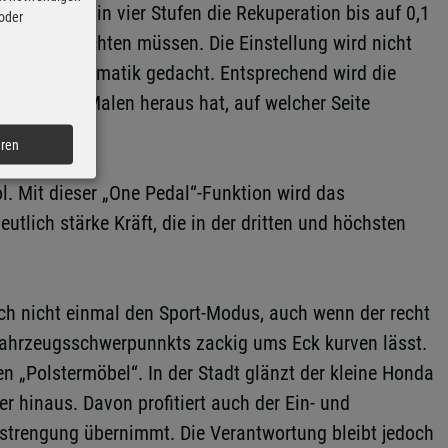
mit denen in vier Stufen die Rekuperation bis auf 0,1
 oder
hter aufleuchten müssen. Die Einstellung wird nicht
n einer Automatik gedacht. Entsprechend wird die
h wenigen Malen heraus hat, auf welcher Seite
olle mehr.
eren
l. Mit dieser „One Pedal“-Funktion wird das
lich stärke Kräft, die in der dritten und höchsten
ch nicht einmal den Sport-Modus, auch wenn der recht
Fahrzeugsschwerpunnkts zackig ums Eck kurven lässt.
n „Polstermöbel“. In der Stadt glänzt der kleine Honda
 hinaus. Davon profitiert auch der Ein- und
trengung übernimmt. Die Verantwortung bleibt jedoch