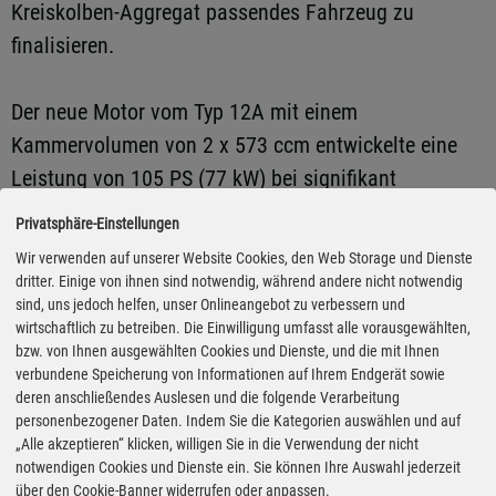
Kreiskolben-Aggregat passendes Fahrzeug zu
finalisieren.
Der neue Motor vom Typ 12A mit einem
Kammervolumen von 2 x 573 ccm entwickelte eine
Leistung von 105 PS (77 kW) bei signifikant
niedrigeren Verbrauchs- und Emissionswerten. Dafür
Privatsphäre-Einstellungen
wurden die Brennraumvertiefungen im Rotor statt in
Wir verwenden auf unserer Website Cookies, den Web Storage und Dienste
der bisher üblichen Trapezform in einer
dritter. Einige von ihnen sind notwendig, während andere nicht notwendig
sind, uns jedoch helfen, unser Onlineangebot zu verbessern und
tropfenähnlichen Form ausgebildet und das
wirtschaftlich zu betreiben. Die Einwilligung umfasst alle vorausgewählten,
Abgassystem um eine neuartige Nachverbrennung
bzw. von Ihnen ausgewählten Cookies und Dienste, und die mit Ihnen
ergänzt. Integriert wurde dieser flach bauende
verbundene Speicherung von Informationen auf Ihrem Endgerät sowie
deren anschließendes Auslesen und die folgende Verarbeitung
Kreiskolben-Motor in ein aerodynamisches
personenbezogener Daten. Indem Sie die Kategorien auswählen und auf
Sportcoupé mit markanten Klappscheinwerfern, denn
„Alle akzeptieren“ klicken, willigen Sie in die Verwendung der nicht
notwendigen Cookies und Dienste ein. Sie können Ihre Auswahl jederzeit
hier konnte das Triebwerk seine Vorteile optimal
über den Cookie-Banner widerrufen oder anpassen.