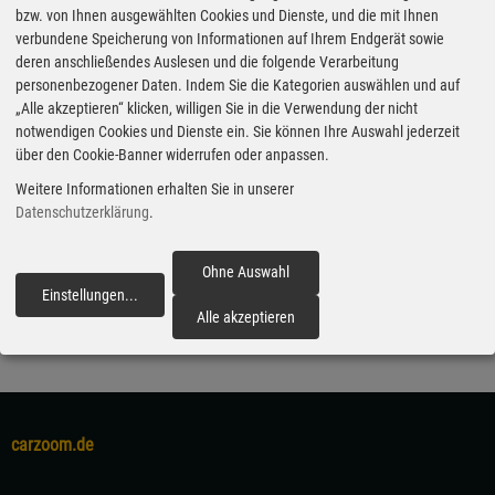
schlägt sich am Ende auf den Preis nieder. Gut
bzw. von Ihnen ausgewählten Cookies und Dienste, und die mit Ihnen
verbundene Speicherung von Informationen auf Ihrem Endgerät sowie
50.000 Euro müssen für eine kräftige Motorisierung
deren anschließendes Auslesen und die folgende Verarbeitung
und angemessene Ausstattung angelegt werden.
personenbezogener Daten. Indem Sie die Kategorien auswählen und auf
„Alle akzeptieren“ klicken, willigen Sie in die Verwendung der nicht
(aum)
notwendigen Cookies und Dienste ein. Sie können Ihre Auswahl jederzeit
über den Cookie-Banner widerrufen oder anpassen.
Veröffentlicht am 23.12.2023
Weitere Informationen erhalten Sie in unserer
Datenschutzerklärung
.
Marken & Modelle
Ford
Transit Custom
Praxistest
Nutzfahrzeuge
Ford Transit Custom
Ohne Auswahl
Einstellungen
...
fortfahren
Alle akzeptieren
carzoom.de