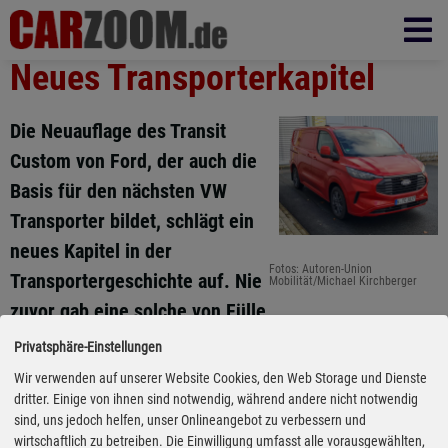
Neues Transporterkapitel
Die Neuauflage des Transit
Custom von Ford, der auch die
Basis für den nächsten VW
Transporter bildet, schlägt ein
neues Kapitel in der
Fotos: Autoren-Union
Transportergeschichte auf. Nie
Mobilität/Michael Kirchberger
zuvor gab eine solche von Fülle
von Sicherheits- und Komfortassistenten in einem
Privatsphäre-Einstellungen
leichten Nutzfahrzeug. Auch die Funktionalität des
Wir verwenden auf unserer Website Cookies, den Web Storage und Dienste
aus der Türkei stammenden Kastenwagens ist
dritter. Einige von ihnen sind notwendig, während andere nicht notwendig
sind, uns jedoch helfen, unser Onlineangebot zu verbessern und
ebenso tadellos wie seine Fahreigenschaften. Das
wirtschaftlich zu betreiben. Die Einwilligung umfasst alle vorausgewählten,