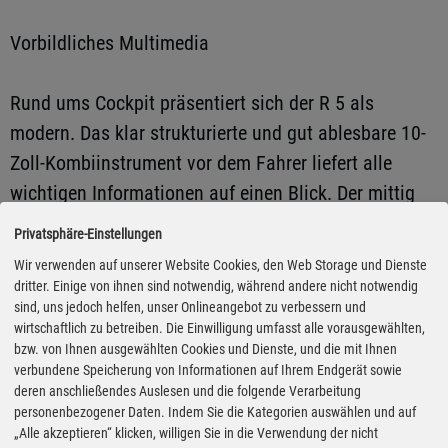
Vorbildliches Multimedia
Rund ums Cockpit präsentiert sich der R 5 als
modern. Das klar strukturierte und gut ablesbare 10-
Zoll-Kombiinstrument vor dem Fahrer liefert alle
wichtigen Informationen auf einen Blick. Der mittig
platzierte Multimedia-Touchscreen lässt sich intuitiv
Privatsphäre-Einstellungen
bedienen und führt – dank Google-Integration – mit
Wir verwenden auf unserer Website Cookies, den Web Storage und Dienste
zuverlässigen Echtzeitdaten zum eingegebenen Ziel.
dritter. Einige von ihnen sind notwendig, während andere nicht notwendig
sind, uns jedoch helfen, unser Onlineangebot zu verbessern und
Eine Ambientebeleuchtung wie bei der
wirtschaftlich zu betreiben. Die Einwilligung umfasst alle vorausgewählten,
Ausstattungsline Techno, ansprechende Materialien
bzw. von Ihnen ausgewählten Cookies und Dienste, und die mit Ihnen
und die bequemen Sitze mit gutem Seitenhalt
verbundene Speicherung von Informationen auf Ihrem Endgerät sowie
deren anschließendes Auslesen und die folgende Verarbeitung
unterstreichen dabei den wohnlichen Charakter des
personenbezogener Daten. Indem Sie die Kategorien auswählen und auf
Innenraums.
„Alle akzeptieren“ klicken, willigen Sie in die Verwendung der nicht