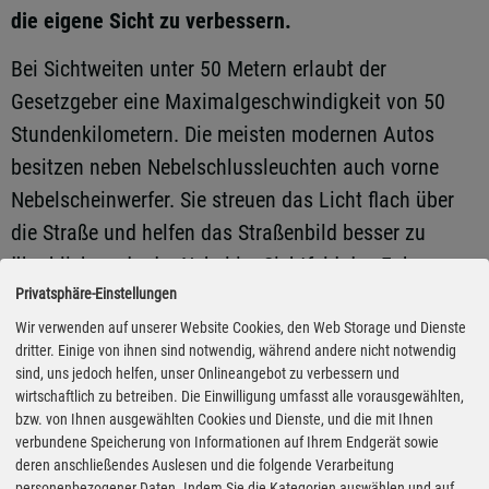
die eigene Sicht zu verbessern.
Bei Sichtweiten unter 50 Metern erlaubt der
Gesetzgeber eine Maximalgeschwindigkeit von 50
Stundenkilometern. Die meisten modernen Autos
besitzen neben Nebelschlussleuchten auch vorne
Nebelscheinwerfer. Sie streuen das Licht flach über
die Straße und helfen das Straßenbild besser zu
überblicken, da der Nebel im Sichtfeld des Fahrers
weniger angestrahlt wird. Wenn die Sichtweite durch
Privatsphäre-Einstellungen
Nebel, Schneefall oder Regen erheblich reduziert ist,
Wir verwenden auf unserer Website Cookies, den Web Storage und Dienste
dritter. Einige von ihnen sind notwendig, während andere nicht notwendig
können die Nebelscheinwerfer helfen.
sind, uns jedoch helfen, unser Onlineangebot zu verbessern und
wirtschaftlich zu betreiben. Die Einwilligung umfasst alle vorausgewählten,
bzw. von Ihnen ausgewählten Cookies und Dienste, und die mit Ihnen
Sobald sich die Sichtverhältnisse aber bessern,
verbundene Speicherung von Informationen auf Ihrem Endgerät sowie
müssen die Nebelscheinwerfer wieder ausgeschaltet
deren anschließendes Auslesen und die folgende Verarbeitung
personenbezogener Daten. Indem Sie die Kategorien auswählen und auf