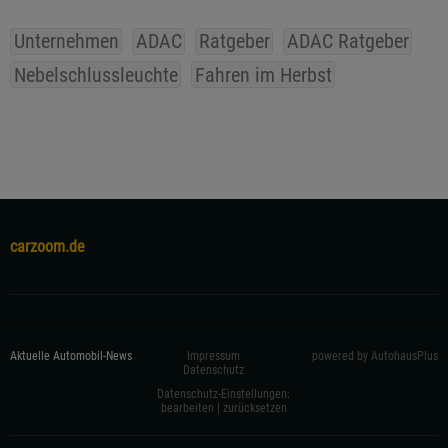
Unternehmen
ADAC
Ratgeber
ADAC Ratgeber
Nebelschlussleuchte
Fahren im Herbst
carzoom.de
Aktuelle Automobil-News
Impressum
powered by AutohausPlus
Datenschutz
Datenschutz-Einstellungen:
bearbeiten
|
zurücksetzen