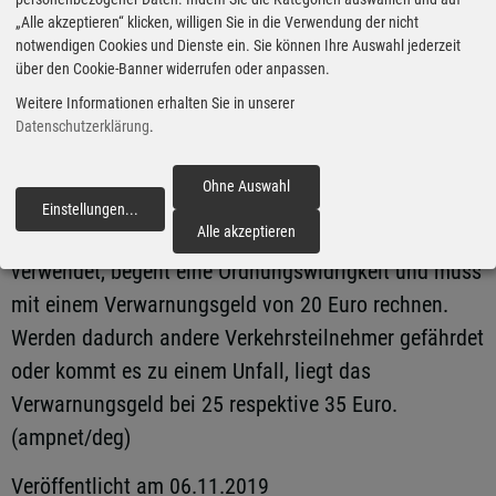
werden. Die Nebelschlussleuchte wiederum darf
„Alle akzeptieren“ klicken, willigen Sie in die Verwendung der nicht
inner- wie außerorts nur bei einer Sichtweite unter 50
notwendigen Cookies und Dienste ein. Sie können Ihre Auswahl jederzeit
Metern eingeschaltet werden. Wird die Leuchte bei
über den Cookie-Banner widerrufen oder anpassen.
besserer Sicht eingesetzt, verkehrt sich der Effekt ins
Weitere Informationen erhalten Sie in unserer
Datenschutzerklärung
.
Gegenteil und der nachfolgende Verkehr wird
geblendet.
Ohne Auswahl
Einstellungen
...
fortfahren
Alle akzeptieren
Wer eine Nebelschlussleuchte missbräuchlich
verwendet, begeht eine Ordnungswidrigkeit und muss
mit einem Verwarnungsgeld von 20 Euro rechnen.
Werden dadurch andere Verkehrsteilnehmer gefährdet
oder kommt es zu einem Unfall, liegt das
Verwarnungsgeld bei 25 respektive 35 Euro.
(ampnet/deg)
Veröffentlicht am 06.11.2019