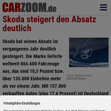
Skoda steigert den Absatz
deutlich
Skoda hat seinen Absatz im
vergangenen Jahr deutlich
gesteigert. Die Marke lieferte
weltweit 866.600 Fahrzeuge
aus, das sind 18,5 Pozent bzw.
Fotos: Autoren-Union
über 135.000 Einheiten mehr
Mobilität/Skoda
als vor einem Jahr. Mit 157.800
verkauften Autos (plus 17,6 Prozent) ist Deutschland
weiterhin größter Einzelmarkt. Hier schob sich das
Privatsphäre-Einstellungen
Unternehmen auf den fünften Platz der