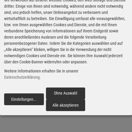
Wir verwenden auf unserer Website Cookies, den Web Storage und Dienste
Zulassungsstatistik vor. Mit 87.800 Auslieferungen
dritter. Einige von ihnen sind notwendig, während andere nicht notwendig
sind, uns jedoch helfen, unser Onlineangebot zu verbessern und
(+23,4 %) fuhr Skoda auch auf dem tschechischen
wirtschaftlich zu betreiben. Die Einwilligung umfasst alle vorausgewählten,
Heimatmarkt ein deutliches Plus ein. Rückläufig war
bzw. von Ihnen ausgewählten Cookies und Dienste, und die mit Ihnen
der Absatz hingegen im übrigen Osteururopa, in
verbundene Speicherung von Informationen auf Ihrem Endgerät sowie
deren anschließendes Auslesen und die folgende Verarbeitung
China und in Indien. Weltweit erfolgreichstes Modell
personenbezogener Daten. Indem Sie die Kategorien auswählen und auf
bleibt mit über 190.000 Stück der Octavia mit
„Alle akzeptieren“ klicken, willigen Sie in die Verwendung der nicht
notwendigen Cookies und Dienste ein. Sie können Ihre Auswahl jederzeit
großem Abstand vor Kamiq und Kodiaq. (aum)
über den Cookie-Banner widerrufen oder anpassen.
Weitere Informationen erhalten Sie in unserer
Datenschutzerklärung
.
Veröffentlicht am 12.01.2024
Ohne Auswahl
Marken & Modelle
Skoda
Markt & Statistik
Einstellungen
...
fortfahren
Alle akzeptieren
Absatz 2023