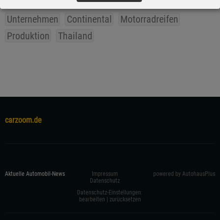
Unternehmen
Continental
Motorradreifen
Produktion
Thailand
carzoom.de
Aktuelle Automobil-News
Impressum
powered by AutohausPlus
Datenschutz
Datenschutz-Einstellungen:
bearbeiten
|
zurücksetzen