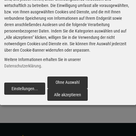
Suzuki noch nicht, die Markteinführung soll im
wirtschaftlich zu betreiben. Die Einwilligung umfasst alle vorausgewählten,
bzw. von Ihnen ausgewählten Cookies und Dienste, und die mit Ihnen
Laufe des Winters erfolgen. (ampnet/jri)
verbundene Speicherung von Informationen auf Ihrem Endgerät sowie
deren anschließendes Auslesen und die folgende Verarbeitung
Aus dem Corolla Touring Sports wird im Rahmen des
personenbezogener Daten. Indem Sie die Kategorien auswählen und auf
Badge-Engineerings der Kombi Swace. bekannter
„Alle akzeptieren“ klicken, willigen Sie in die Verwendung der nicht
notwendigen Cookies und Dienste ein. Sie können Ihre Auswahl jederzeit
Hybridantrieb. Markteinführung erfolgt im Winter.
über den Cookie-Banner widerrufen oder anpassen.
Veröffentlicht am 04.10.2020
Weitere Informationen erhalten Sie in unserer
Datenschutzerklärung
.
Marken & Modelle
Suzuki
Swace
Neue Modelle
Ohne Auswahl
Suzuki Swace
Einstellungen
...
fortfahren
Alle akzeptieren