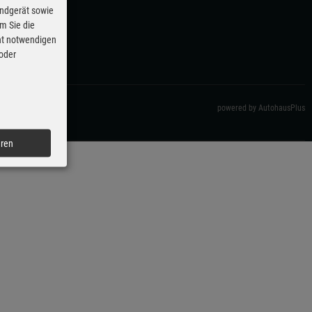
Endgerät sowie
m Sie die
cht notwendigen
 oder
powered by AutohausPlus
eren