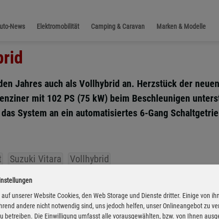
Auto-News
Elektromobilität
Camping & Caravan
Marken & Modelle
brid
en Jahres auch als Vollhybrid an. Herzstück der neuen
enziner mit 102 PS (75 kW) beim Beschleunigen unterstü
das System an ein automatisiertes 6-Gang Schaltgetrieb
t
Suzuki Vitara
Vollhybrid
instellungen
auf unserer Website Cookies, den Web Storage und Dienste dritter. Einige von ih
rend andere nicht notwendig sind, uns jedoch helfen, unser Onlineangebot zu v
 zu betreiben. Die Einwilligung umfasst alle vorausgewählten, bzw. von Ihnen aus