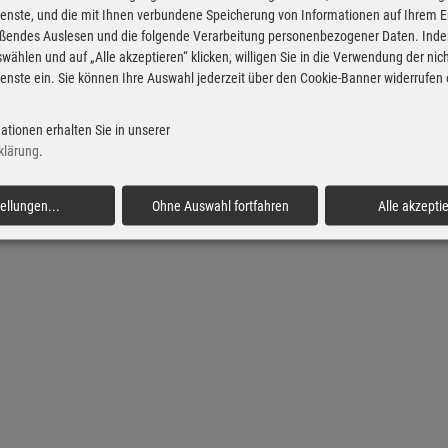
enste, und die mit Ihnen verbundene Speicherung von Informationen auf Ihrem 
eßendes Auslesen und die folgende Verarbeitung personenbezogener Daten. Inde
wählen und auf „Alle akzeptieren“ klicken, willigen Sie in die Verwendung der ni
enste ein. Sie können Ihre Auswahl jederzeit über den Cookie-Banner widerrufen
ationen erhalten Sie in unserer
klärung
.
Impressum
Datenschutz
Datenschutz-Einstellungen:
bearbeiten
|
zurücksetzen
tellungen
...
Ohne Auswahl fortfahren
Alle akzepti