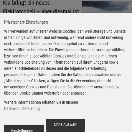
Kia bringt ein neues
Elektromodell – aber diesmal ist
es ein kein SUV. Der EV4 ist als
Privatsphäre-Einstellungen
vollelektrische Alternative zum
Wir verwenden auf unserer Website Cookies, den Web Storage und Dienste
Verbrenner-Bestseller Ceed im
dritter. Einige von ihnen sind notwendig, während andere nicht notwendig
sind, uns jedoch helfen, unser Onlineangebot zu verbessern und
Segment der Kompaktwagen
wirtschaftlich zu betreiben. Die Einwilligung umfasst alle vorausgewählten,
Fotos: Stellantis via Autoren-
Union Mobilität
angesiedelt – auch wenn er auf
bzw. von Ihnen ausgewählten Cookies und Dienste, und die mit Ihnen
verbundene Speicherung von Informationen auf Ihrem Endgerät sowie
den ersten Blick gar nicht
deren anschließendes Auslesen und die folgende Verarbeitung
danach aussieht. Frank Wald hat schon einmal ein
personenbezogener Daten. Indem Sie die Kategorien auswählen und auf
„Alle akzeptieren“ klicken, willigen Sie in die Verwendung der nicht
paar Runden gedreht.
notwendigen Cookies und Dienste ein. Sie können Ihre Auswahl jederzeit
über den Cookie-Banner widerrufen oder anpassen.
Stellantis feiert den Produktionsstart des neuen Jeep
Weitere Informationen erhalten Sie in unserer
Compass in Italien.
Datenschutzerklärung
.
Ohne Auswahl
Darüber hinaus melden wir tagesaktuell weitere
Einstellungen
...