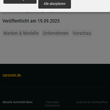
fortfahren
Neuigkeiten aus der Auto- und Motorradwelt sowie
Alle akzeptieren
der Verkehrspolitik. (aum)
Veröffentlicht am 19.09.2025
Marken & Modelle
Unternehmen
Vorschau
carzoom.de
Aktuelle Automobil-News
Impressum
powered by AutohausPlus
Datenschutz