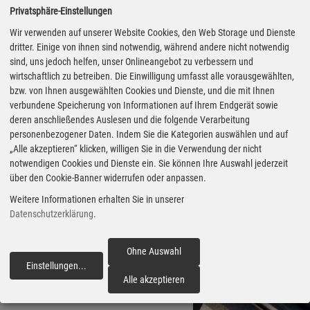
modifizierten Sitzbezügen und
Privatsphäre-Einstellungen
den Einlegmatten aufgewertet.
Wir verwenden auf unserer Website Cookies, den Web Storage und Dienste
Es gibt beleuchtete
dritter. Einige von ihnen sind notwendig, während andere nicht notwendig
sind, uns jedoch helfen, unser Onlineangebot zu verbessern und
Einstiegsleisten mit
wirtschaftlich zu betreiben. Die Einwilligung umfasst alle vorausgewählten,
Editionsschriftzug und ein
bzw. von Ihnen ausgewählten Cookies und Dienste, und die mit Ihnen
Lenkrad mit Rahmen und
verbundene Speicherung von Informationen auf Ihrem Endgerät sowie
deren anschließendes Auslesen und die folgende Verarbeitung
Einschubblende in Sonderfarbe
personenbezogener Daten. Indem Sie die Kategorien auswählen und auf
sowie „EDITION 20“-Schriftzug
„Alle akzeptieren“ klicken, willigen Sie in die Verwendung der nicht
notwendigen Cookies und Dienste ein. Sie können Ihre Auswahl jederzeit
am Lenkrad.
über den Cookie-Banner widerrufen oder anpassen.
Weitere Informationen erhalten Sie in unserer
Erhältlich ist die auf dem
Datenschutzerklärung
.
Tiguan Life basierende
Sonderausführung zu Preisen
Ohne Auswahl
Einstellungen
...
ab 48.180 Euro. (aum)
fortfahren
Alle akzeptieren