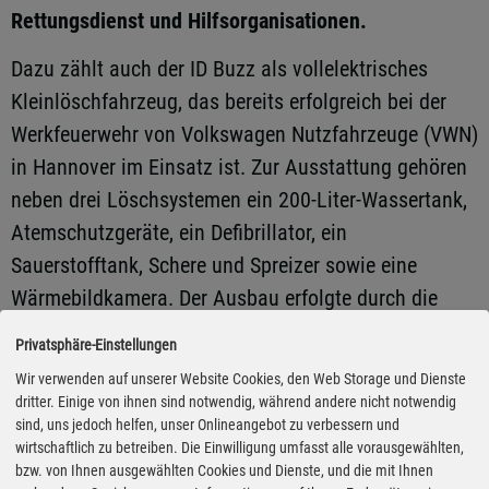
Rettungsdienst und Hilfsorganisationen.
Dazu zählt auch der ID Buzz als vollelektrisches
Kleinlöschfahrzeug, das bereits erfolgreich bei der
Werkfeuerwehr von Volkswagen Nutzfahrzeuge (VWN)
in Hannover im Einsatz ist. Zur Ausstattung gehören
neben drei Löschsystemen ein 200-Liter-Wassertank,
Atemschutzgeräte, ein Defibrillator, ein
Sauerstofftank, Schere und Spreizer sowie eine
Wärmebildkamera. Der Ausbau erfolgte durch die
Firma Freytag.
Privatsphäre-Einstellungen
Wir verwenden auf unserer Website Cookies, den Web Storage und Dienste
Ebenfalls auf der Interschutz zu sehen ist ein von
dritter. Einige von ihnen sind notwendig, während andere nicht notwendig
sind, uns jedoch helfen, unser Onlineangebot zu verbessern und
Schäfer zum Einsatzleitwagen (ELW) umgebauter
wirtschaftlich zu betreiben. Die Einwilligung umfasst alle vorausgewählten,
Crafter Kasten HD der Johanniter Frankfurt. Das
bzw. von Ihnen ausgewählten Cookies und Dienste, und die mit Ihnen