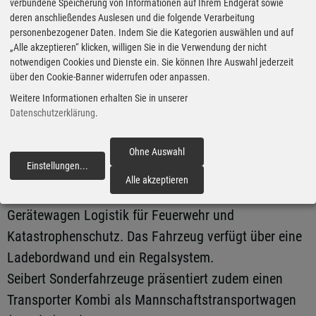
Fahrzeug verfügt über zwei PC-Arbeitsplätze mit
verbundene Speicherung von Informationen auf Ihrem Endgerät sowie
deren anschließendes Auslesen und die folgende Verarbeitung
drehbaren Sitzen und jeweils zwei 22-Zoll-Monitoren.
personenbezogener Daten. Indem Sie die Kategorien auswählen und auf
Zur Ausstattung gehören außerdem eine Markise, ein
„Alle akzeptieren“ klicken, willigen Sie in die Verwendung der nicht
notwendigen Cookies und Dienste ein. Sie können Ihre Auswahl jederzeit
Lichtmast und sechs Umfeldleuchten.
über den Cookie-Banner widerrufen oder anpassen.
Weitere Informationen erhalten Sie in unserer
Von der Berufsfeuerwehr Wolfsburg stammt ein
Datenschutzerklärung
.
Transporter Kombi als Notarzteinsatzfahrzeug (NEF)
mit Allradantrieb. Umbaupartner ist Ambulanzmobile.
Ohne Auswahl
Einstellungen
...
Auf dem Fahrgestell eines Crafter 55 basiert ein von
fortfahren
Alle akzeptieren
Kunath und Feuerwehrschmiede aufgebauter
Gerätewagen Logistik für Feuerwehr und
Katastrophenschutz. Das Fahrzeug verfügt über eine
Ladebordwand und ein Regalsystem.
Seibert Sonderfahrzeuge präsentiert zudem einen
Transporter Kombi als Mannschaftstransportwagen