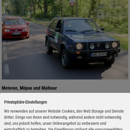
Motoren, Möpse und Malheur
07.05.2024 - Die insgesamt sieben unter 100 Teams – drei von
Privatsphäre-Einstellungen
Volkswagen Classic und vier mit Fahrzeugen aus der Sammlung
Wir verwenden auf unserer Website Cookies, den Web Storage und Dienste
des Zeithauses der Autostadt – war Wolfsburg bei der 15.
dritter. Einige von ihnen sind notwendig, während andere nicht notwendig
Hamburg-Berlin-Klassik-Oldtimer-Rallye am vergangenen
sind, uns jedoch helfen, unser Onlineangebot zu verbessern und
Wochenende vertreten. Beim Auftakt der Oldtimersaison 2024
wirtschaftlich zu betreiben. Die Einwilligung umfasst alle vorausgewählten,