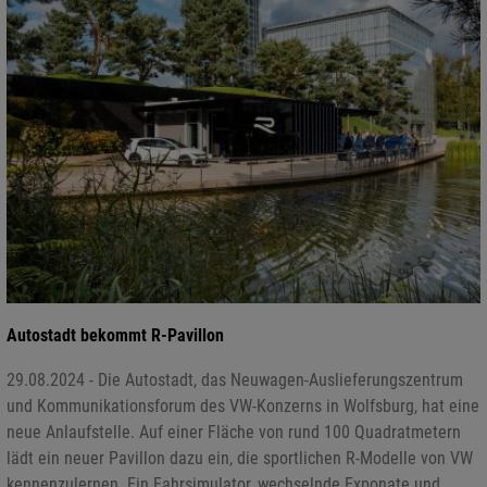
Autostadt bekommt R-Pavillon
29.08.2024 - Die Autostadt, das Neuwagen-Auslieferungszentrum
und Kommunikationsforum des VW-Konzerns in Wolfsburg, hat eine
neue Anlaufstelle. Auf einer Fläche von rund 100 Quadratmetern
lädt ein neuer Pavillon dazu ein, die sportlichen R-Modelle von VW
kennenzulernen. Ein Fahrsimulator, wechselnde Exponate und