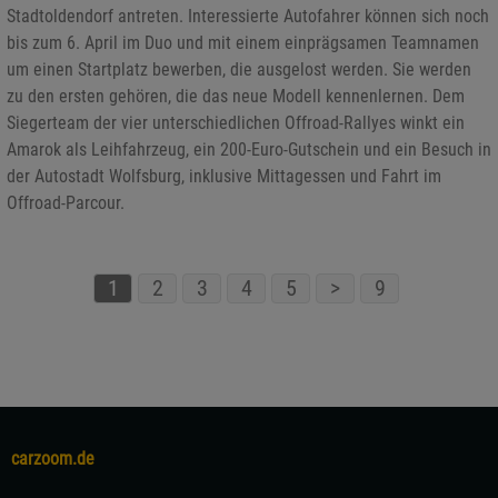
Stadtoldendorf antreten. Interessierte Autofahrer können sich noch
bis zum 6. April im Duo und mit einem einprägsamen Teamnamen
um einen Startplatz bewerben, die ausgelost werden. Sie werden
zu den ersten gehören, die das neue Modell kennenlernen. Dem
Siegerteam der vier unterschiedlichen Offroad-Rallyes winkt ein
Amarok als Leihfahrzeug, ein 200-Euro-Gutschein und ein Besuch in
der Autostadt Wolfsburg, inklusive Mittagessen und Fahrt im
Offroad-Parcour.
1
2
3
4
5
>
9
carzoom.de