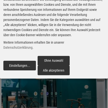
Himmel sorgten die rollenden Museen für viele Emotionen an den
bzw. von Ihnen ausgewählten Cookies und Dienste, und die mit Ihnen
Rändern der Strecke: Von der „Motorworld Manufaktur“ (Berlin-
verbundene Speicherung von Informationen auf Ihrem Endgerät sowie
deren anschließendes Auslesen und die folgende Verarbeitung
Spandau) ging es am ersten Tag zu den Möpsen der Stadt
personenbezogener Daten. Indem Sie die Kategorien auswählen und auf
Brandenburg an der Havel. „Vicco“ von Bülow – in Deutschland
„Alle akzeptieren“ klicken, willigen Sie in die Verwendung der nicht
besser bekannt als „Loriot“ – wurde dort 1923 geboren, sodass seit
notwendigen Cookies und Dienste ein. Sie können Ihre Auswahl jederzeit
vielen Jahren kleine Mops-Statuen (der Lieblingshund des
über den Cookie-Banner widerrufen oder anpassen.
Ausnahmekünstlers) und andere seiner Figuren die malerische
Weitere Informationen erhalten Sie in unserer
Domstadt bevölkern.
Datenschutzerklärung
.
Ohne Auswahl
Einstellungen
...
fortfahren
Alle akzeptieren