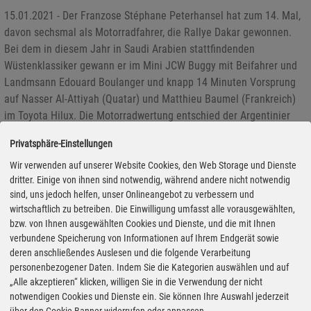
15.01.2021 - Der Franzose Stéphane Peterhansel hat zum 14. Mal,
davon sechsmal als Motorradfahrer, die Rallye Dakar gewonnen.
Bei dem in diesem Jahr in Saudi Arabien stattfindenden
Wüstenklassiker gewann er im Mini JCW Buggy mit Beifahrer und
Landmsann Edouard Boulanger und knapp 14 Minuten Vorsprung
auf Nasser Al-Attiyah (Quatar) und Matthieu Baumel (Frankreich)
im Toyota Hilux. Die Motorradwertung entschied der Argentinier
Kevin Benavides auf Honda für sich. Überschattet wurde die
Privatsphäre-Einstellungen
Siegesfeier vom Tod des 52-jährigen Franzosen Pierre Cherpin. Der
Amateur-Motorradfahrer war während der siebten Etappe schwer
Wir verwenden auf unserer Website Cookies, den Web Storage und Dienste
dritter. Einige von ihnen sind notwendig, während andere nicht notwendig
gestürzt und starb heute während des Transports nach Frankreich
sind, uns jedoch helfen, unser Onlineangebot zu verbessern und
an seinen Kopfverletzugen.
wirtschaftlich zu betreiben. Die Einwilligung umfasst alle vorausgewählten,
bzw. von Ihnen ausgewählten Cookies und Dienste, und die mit Ihnen
verbundene Speicherung von Informationen auf Ihrem Endgerät sowie
Dakar 2021: Zur Halbzeit liegt der Rekordhalter vorne
deren anschließendes Auslesen und die folgende Verarbeitung
personenbezogener Daten. Indem Sie die Kategorien auswählen und auf
08.01.2021 - Zur Halbzeit der Rallye Dakar in Saudi Arabien liegt
„Alle akzeptieren“ klicken, willigen Sie in die Verwendung der nicht
Rekordsieger Stéphane Peterhansel im Mini vorn. Mit rund fünf
notwendigen Cookies und Dienste ein. Sie können Ihre Auswahl jederzeit
über den Cookie-Banner widerrufen oder anpassen.