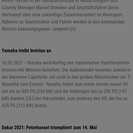
einem Treffen in der Yamaha-Zentrale in Neuss einigten sich
Country Manager Marcel Driessen und Geschäftsführer Denis
Hertrampf über eine zukünftige Zusammenarbeit im Rennsport.
Näheres zu Teamstruktur und Fahrer werden in den kommenden
Wochen bekanntgegeben. (ampnet/jri)
Yamaha treibt Invictus an
16.02.2021 - Yamaha wird künftig den italienischen Yachthersteller
Invictus mit Motoren beliefern. Die Außenborder kommen sowohl in
der kleineren Capoforte- als auch in den großen Motorbooten der T-
Baureihe zum Einsatz. Yamaha liefert zum einen seinen neuen V6
mit bis zu 300 PS (224 kW) und die bisherigen bis zu 200 PS (147
kW) starken 2,8-Liter-Vierzylinder, zum anderen den V8, der bis zu
425 PS (313 kW) leistet.
Dakar 2021: Peterhansel triumphiert zum 14. Mal