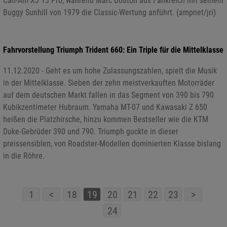
Can-Am X3 T3 Pro, während Marc Douton aus Fankreich mit seinem
Buggy Sunhill von 1979 die Classic-Wertung anführt. (ampnet/jri)
Fahrvorstellung Triumph Trident 660: Ein Triple für die Mittelklasse
11.12.2020 - Geht es um hohe Zulassungszahlen, spielt die Musik
in der Mittelklasse. Sieben der zehn meistverkauften Motorräder
auf dem deutschen Markt fallen in das Segment von 390 bis 790
Kubikzentimeter Hubraum. Yamaha MT-07 und Kawasaki Z 650
heißen die Platzhirsche, hinzu kommen Bestseller wie die KTM
Duke-Gebrüder 390 und 790. Triumph guckte in dieser
preissensiblen, von Roadster-Modellen dominierten Klasse bislang
in die Röhre.
1
<
18
19
20
21
22
23
>
24