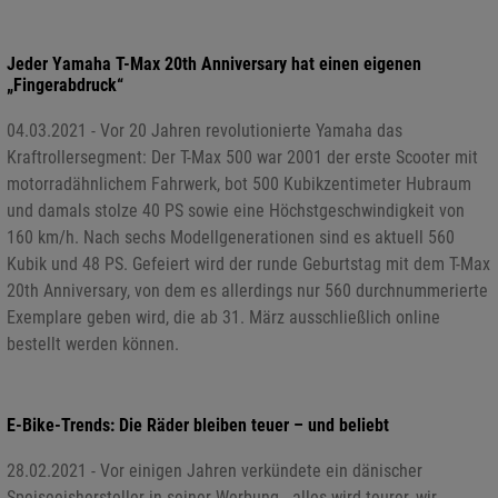
Jeder Yamaha T-Max 20th Anniversary hat einen eigenen
„Fingerabdruck“
04.03.2021 - Vor 20 Jahren revolutionierte Yamaha das
Kraftrollersegment: Der T-Max 500 war 2001 der erste Scooter mit
motorradähnlichem Fahrwerk, bot 500 Kubikzentimeter Hubraum
und damals stolze 40 PS sowie eine Höchstgeschwindigkeit von
160 km/h. Nach sechs Modellgenerationen sind es aktuell 560
Kubik und 48 PS. Gefeiert wird der runde Geburtstag mit dem T-Max
20th Anniversary, von dem es allerdings nur 560 durchnummerierte
Exemplare geben wird, die ab 31. März ausschließlich online
bestellt werden können.
E-Bike-Trends: Die Räder bleiben teuer – und beliebt
28.02.2021 - Vor einigen Jahren verkündete ein dänischer
Speiseeishersteller in seiner Werbung, „alles wird teurer, wir