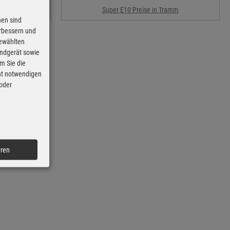
mm
Super E10 Preise in Tramm
nen sind
erbessern und
gewählten
Endgerät sowie
m Sie die
cht notwendigen
 oder
eren