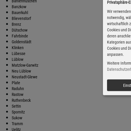
Bahlenhüschen
Privatsphäre-E
Banzkow
Wir verwenden 
Bauerkuhl
notwendig, wäh
Blievenstorf
wirtschaftlich
Brenz
Cookies und Di
Dütschow
deren anschli
Fahrbinde
Goldenstädt
Kategorien aus
Klinken
Cookies und Di
Lübesse
anpassen.
Lüblow
Weitere Inform
Matzlow-Garwitz
Datenschutzer
Neu Lüblow
Neustadt-Glewe
Plate
Eins
Raduhn
Rastow
Ruthenbeck
Settin
Spornitz
Sukow
Tramm
Uelitz