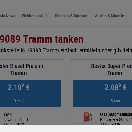
Auto-News
Elektromobilität
Camping & Caravan
Marken & Modelle
9089 Tramm
tanken
ankstelle in 19089 Tramm einfach ermitteln oder gib dein
ster Diesel Preis in
Bester Super Prei
Tramm
Tramm
9
9
2.10
€
2.08
€
Diesel
Super
STAR
OIL! (Automatensta
Gewerbeallee 1
Banzkower Straße 
19089 Crivitz
19086 Plate