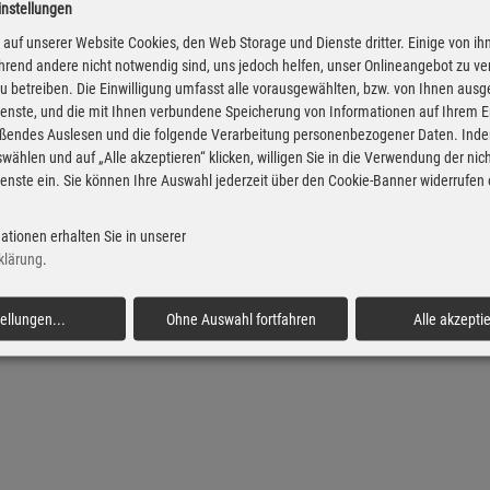
instellungen
Diesel Preise in Tramm
Super Preise in Tra
auf unserer Website Cookies, den Web Storage und Dienste dritter. Einige von ih
rend andere nicht notwendig sind, uns jedoch helfen, unser Onlineangebot zu v
 zu betreiben. Die Einwilligung umfasst alle vorausgewählten, bzw. von Ihnen aus
enste, und die mit Ihnen verbundene Speicherung von Informationen auf Ihrem 
eßendes Auslesen und die folgende Verarbeitung personenbezogener Daten. Inde
wählen und auf „Alle akzeptieren“ klicken, willigen Sie in die Verwendung der ni
enste ein. Sie können Ihre Auswahl jederzeit über den Cookie-Banner widerrufen
ationen erhalten Sie in unserer
klärung
.
tellungen
...
Ohne Auswahl fortfahren
Alle akzepti