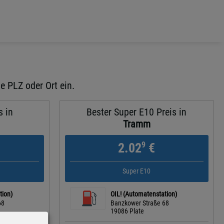
e PLZ oder Ort ein.
s in
Bester Super E10 Preis in
Tramm
9
2.02
€
Super E10
tion)
OIL! (Automatenstation)
68
Banzkower Straße 68
19086 Plate