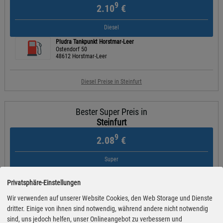
9
2.10
€
Diesel
Pludra Tankpunkt Horstmar-Leer
Ostendorf 50
48612 Horstmar-Leer
Diesel Preise in Steinfurt
Bester Super Preis in
Steinfurt
9
2.08
€
Super
Pludra Tankpunkt Horstmar-Leer
Ostendorf 50
Privatsphäre-Einstellungen
48612 Horstmar-Leer
Wir verwenden auf unserer Website Cookies, den Web Storage und Dienste
dritter. Einige von ihnen sind notwendig, während andere nicht notwendig
Super Preise in Steinfurt
sind, uns jedoch helfen, unser Onlineangebot zu verbessern und