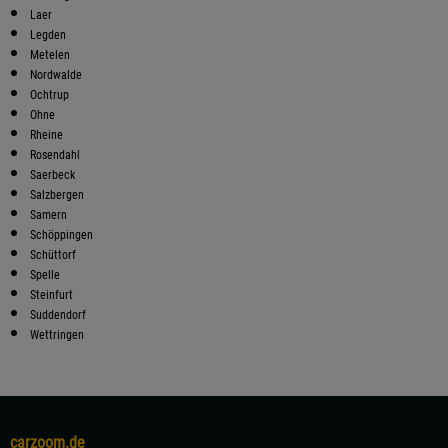
Laer
Legden
Metelen
Nordwalde
Ochtrup
Ohne
Rheine
Rosendahl
Saerbeck
Salzbergen
Samern
Schöppingen
Schüttorf
Spelle
Steinfurt
Suddendorf
Wettringen
carzoom.de