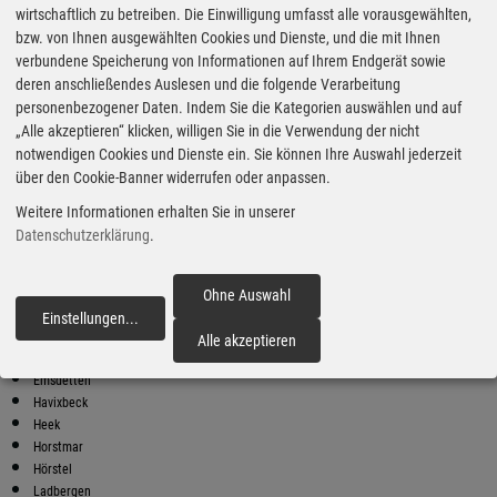
wirtschaftlich zu betreiben. Die Einwilligung umfasst alle vorausgewählten,
bzw. von Ihnen ausgewählten Cookies und Dienste, und die mit Ihnen
Bester Super E10 Preis in
verbundene Speicherung von Informationen auf Ihrem Endgerät sowie
Steinfurt
deren anschließendes Auslesen und die folgende Verarbeitung
9
2.02
€
personenbezogener Daten. Indem Sie die Kategorien auswählen und auf
„Alle akzeptieren“ klicken, willigen Sie in die Verwendung der nicht
Super E10
notwendigen Cookies und Dienste ein. Sie können Ihre Auswahl jederzeit
über den Cookie-Banner widerrufen oder anpassen.
Pludra Tankpunkt Horstmar-Leer
Ostendorf 50
Weitere Informationen erhalten Sie in unserer
48612 Horstmar-Leer
Datenschutzerklärung
.
Super E10 Preise in Steinfurt
Preiswerter tanken - finden Sie die günstigsten Benzin und Diesel
Preise in Ihrer Stadt
Ohne Auswahl
Einstellungen
...
fortfahren
Altenberge
Alle akzeptieren
Billerbeck
Emsdetten
Havixbeck
Heek
Horstmar
Hörstel
Ladbergen