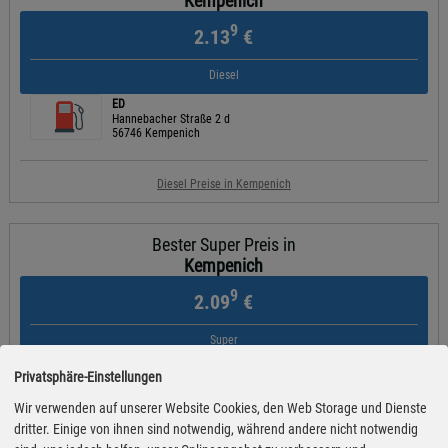
Kempenich
9
2.13
€
Diesel
ED
Hannebacher Straße 2 d
56746 Kempenich
Diesel Preise in Kempenich
Bester Super Preis in
Kempenich
9
2.09
€
Super
ED
Privatsphäre-Einstellungen
An der B258
53520 Döttinger-Höhe
Wir verwenden auf unserer Website Cookies, den Web Storage und Dienste
dritter. Einige von ihnen sind notwendig, während andere nicht notwendig