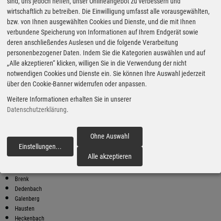
Super Preise in Kempenich
sind, uns jedoch helfen, unser Onlineangebot zu verbessern und
wirtschaftlich zu betreiben. Die Einwilligung umfasst alle vorausgewählten,
bzw. von Ihnen ausgewählten Cookies und Dienste, und die mit Ihnen
Bester Super E10 Preis in
verbundene Speicherung von Informationen auf Ihrem Endgerät sowie
Kempenich
deren anschließendes Auslesen und die folgende Verarbeitung
personenbezogener Daten. Indem Sie die Kategorien auswählen und auf
9
2.03
€
„Alle akzeptieren“ klicken, willigen Sie in die Verwendung der nicht
notwendigen Cookies und Dienste ein. Sie können Ihre Auswahl jederzeit
Super E10
über den Cookie-Banner widerrufen oder anpassen.
ED
Weitere Informationen erhalten Sie in unserer
An der B258
53520 Döttinger-Höhe
Datenschutzerklärung
.
Super E10 Preise in Kempenich
Preiswerter tanken - finden Sie die günstigsten Benzin und Diesel
Ohne Auswahl
Preise in Ihrer Stadt
Einstellungen
...
fortfahren
Alle akzeptieren
Acht
Arft
Brenk
Dedenbach
Galenberg
Hausten
Heckenbach