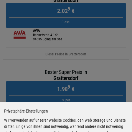
Grattersdorf
9
2.02
€
Diesel
AVIA
Rannetsreit 4 1/2
94535 Eging am See
Diesel Preise in Grattersdorf
Bester Super Preis in
Grattersdorf
9
1.98
€
Super
AVIA
Privatsphäre-Einstellungen
Rannetsreit 4 1/2
94535 Eging am See
Wir verwenden auf unserer Website Cookies, den Web Storage und Dienste
dritter. Einige von ihnen sind notwendig, während andere nicht notwendig