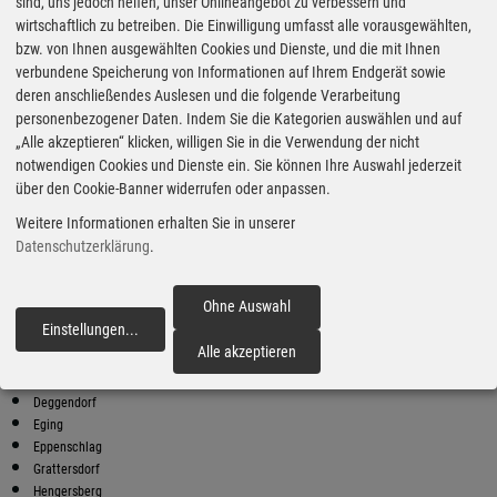
Super Preise in Grattersdorf
sind, uns jedoch helfen, unser Onlineangebot zu verbessern und
wirtschaftlich zu betreiben. Die Einwilligung umfasst alle vorausgewählten,
bzw. von Ihnen ausgewählten Cookies und Dienste, und die mit Ihnen
Bester Super E10 Preis in
verbundene Speicherung von Informationen auf Ihrem Endgerät sowie
Grattersdorf
deren anschließendes Auslesen und die folgende Verarbeitung
personenbezogener Daten. Indem Sie die Kategorien auswählen und auf
9
1.92
€
„Alle akzeptieren“ klicken, willigen Sie in die Verwendung der nicht
notwendigen Cookies und Dienste ein. Sie können Ihre Auswahl jederzeit
Super E10
über den Cookie-Banner widerrufen oder anpassen.
AVIA
Weitere Informationen erhalten Sie in unserer
Rannetsreit 4 1/2
94535 Eging am See
Datenschutzerklärung
.
Super E10 Preise in Grattersdorf
Preiswerter tanken - finden Sie die günstigsten Benzin und Diesel
Ohne Auswahl
Preise in Ihrer Stadt
Einstellungen
...
fortfahren
Alle akzeptieren
Außernzell
Bischofsmais
Deggendorf
Eging
Eppenschlag
Grattersdorf
Hengersberg