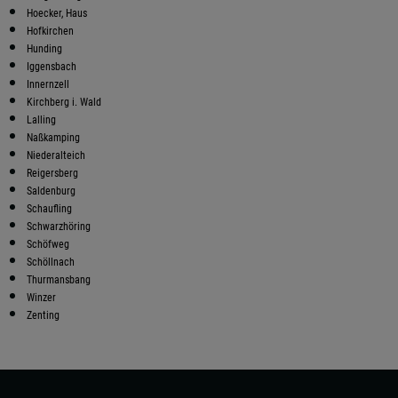
Hoecker, Haus
Hofkirchen
Hunding
Iggensbach
Innernzell
Kirchberg i. Wald
Lalling
Naßkamping
Niederalteich
Reigersberg
Saldenburg
Schaufling
Schwarzhöring
Schöfweg
Schöllnach
Thurmansbang
Winzer
Zenting