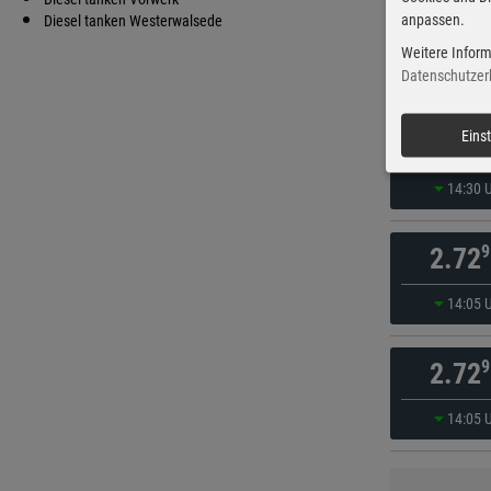
anpassen.
9
Diesel tanken Westerwalsede
2.19
Weitere Inform
vor 7 Mi
Datenschutzer
9
Eins
2.22
14:30 
9
2.72
14:05 
9
2.72
14:05 