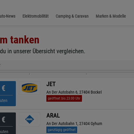
Auto-News
Elektromobilität
Camping & Caravan
Marken & Modelle
um
tanken
du in unserer Übersicht vergleichen.
r
JET
€
An Der Autobahn 6, 27404 Bockel
geöffnet bis 23:00 Uhr
nuten
ARAL
€
An Der Autobahn 1, 27404 Gyhum
ganztägig geöffnet
nuten