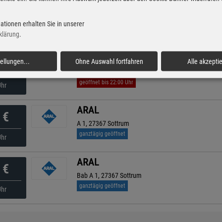
CLASSIC
€
Hauptstr. 23 -25, 27356 Rotenburg (wümme)
ationen erhalten Sie in unserer
geöffnet bis 21:00 Uhr
nuten
klärung
.
ARAL
tellungen
...
Ohne Auswahl fortfahren
Alle akzepti
€
Bremer Straße 32, 27367 Sottrum
geöffnet bis 22:00 Uhr
Uhr
ARAL
€
A 1, 27367 Sottrum
ganztägig geöffnet
Uhr
ARAL
€
Bab A 1, 27367 Sottrum
ganztägig geöffnet
Uhr