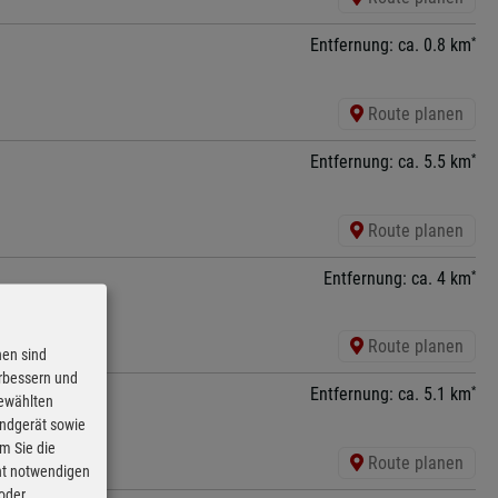
*
Entfernung: ca. 0.8 km
Route planen
*
Entfernung: ca. 5.5 km
Route planen
*
Entfernung: ca. 4 km
Route planen
nen sind
erbessern und
*
Entfernung: ca. 5.1 km
gewählten
Endgerät sowie
m Sie die
Route planen
cht notwendigen
 oder