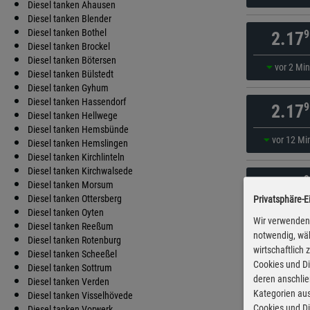
Diesel tanken Ahausen
Diesel tanken Blender
Diesel tanken Bothel
9
2.17
Diesel tanken Brockel
Diesel tanken Bötersen
vor 2 Mi
Diesel tanken Bülstedt
Diesel tanken Gyhum
Diesel tanken Hassendorf
9
2.17
Diesel tanken Hellwege
Diesel tanken Hemsbünde
vor 12 Mi
Diesel tanken Hemslingen
Diesel tanken Kirchlinteln
Diesel tanken Kirchwalsede
9
2.18
Diesel tanken Morsum
Diesel tanken Ottersberg
Privatsphäre-E
vor 22 Mi
Diesel tanken Oyten
Wir verwenden 
Diesel tanken Reeßum
notwendig, wäh
Diesel tanken Rotenburg
wirtschaftlich
9
2.18
Diesel tanken Scheeßel
Cookies und Di
Diesel tanken Sottrum
deren anschli
Diesel tanken Verden
vor 22 Mi
Kategorien aus
Diesel tanken Visselhövede
Cookies und Di
Diesel tanken Vorwerk