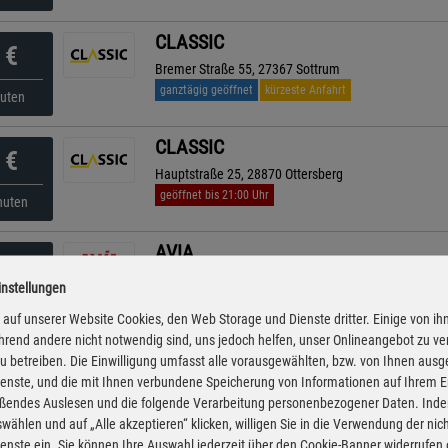
CLASSIC
€
Bremer Straße 55, 27367 Sottrum
ganztägig geöffnet
kürzeste Anfahrt
nuten
CLASSIC
€
Hauptstraße 25, 28870 Ottersberg
geöffnet bis 21:00 Uhr
nuten
AVIA
€
Große Straße 92-94, 28870 Ottersberg
instellungen
ganztägig geöffnet
nuten
auf unserer Website Cookies, den Web Storage und Dienste dritter. Einige von ih
rend andere nicht notwendig sind, uns jedoch helfen, unser Onlineangebot zu v
AVIA
 zu betreiben. Die Einwilligung umfasst alle vorausgewählten, bzw. von Ihnen aus
€
enste, und die mit Ihnen verbundene Speicherung von Informationen auf Ihrem 
Große Straße 6, 28870 Ottersberg
eßendes Auslesen und die folgende Verarbeitung personenbezogener Daten. Inde
ganztägig geöffnet
nuten
wählen und auf „Alle akzeptieren“ klicken, willigen Sie in die Verwendung der ni
enste ein. Sie können Ihre Auswahl jederzeit über den Cookie-Banner widerrufen