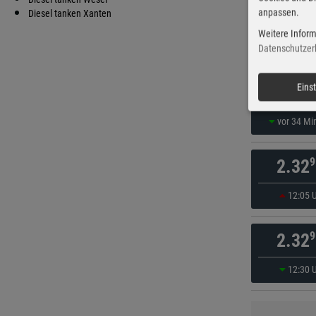
anpassen.
9
Diesel tanken Xanten
2.32
Weitere Inform
vor 29 Mi
Datenschutzer
9
Eins
2.32
vor 34 Mi
9
2.32
12:05 
9
2.32
12:30 