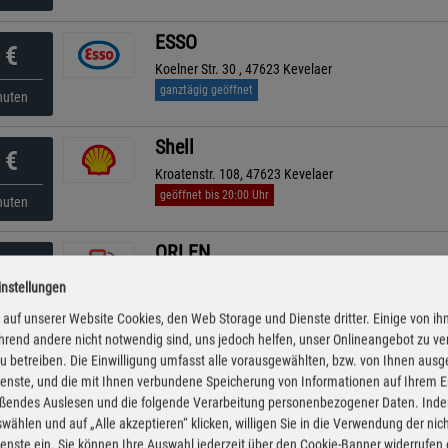
ESSO
€
Koelner Str. 30 , 47623 Kevelaer
ganztägig geöffnet
nuten
Shell
€
Kroatenstr. 108, 47623 Kevelaer
geöffnet bis 20:00 Uhr
nuten
ORLEN
€
Venloer Straße 1, 47608 Geldern
instellungen
geöffnet bis 22:00 Uhr
kürzeste Anfahrt
nuten
auf unserer Website Cookies, den Web Storage und Dienste dritter. Einige von ih
rend andere nicht notwendig sind, uns jedoch helfen, unser Onlineangebot zu v
HEM
 zu betreiben. Die Einwilligung umfasst alle vorausgewählten, bzw. von Ihnen aus
€
enste, und die mit Ihnen verbundene Speicherung von Informationen auf Ihrem 
Geldertor 1, 47608 Geldern
eßendes Auslesen und die folgende Verarbeitung personenbezogener Daten. Inde
geöffnet bis 22:00 Uhr
nuten
wählen und auf „Alle akzeptieren“ klicken, willigen Sie in die Verwendung der ni
enste ein. Sie können Ihre Auswahl jederzeit über den Cookie-Banner widerrufen