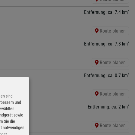
*
Entfernung: ca. 7.4 km
Route planen
*
Entfernung: ca. 7.8 km
Route planen
*
Entfernung: ca. 0.7 km
Route planen
nen sind
erbessern und
*
Entfernung: ca. 2 km
gewählten
Endgerät sowie
m Sie die
Route planen
cht notwendigen
 oder