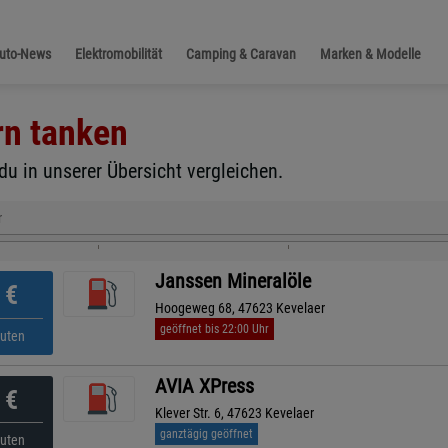
Auto-News
Elektromobilität
Camping & Caravan
Marken & Modelle
rn
tanken
du in unserer Übersicht vergleichen.
r
Janssen Mineralöle
€
Hoogeweg 68, 47623 Kevelaer
geöffnet bis 22:00 Uhr
nuten
AVIA XPress
€
Klever Str. 6, 47623 Kevelaer
ganztägig geöffnet
nuten