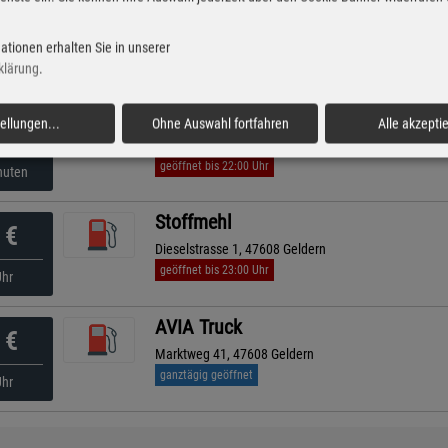
PM
€
Geldertor 6, 47608 Geldern
ationen erhalten Sie in unserer
ganztägig geöffnet
nuten
klärung
.
STAR
tellungen
...
Ohne Auswahl fortfahren
Alle akzepti
€
Weseler Straße 34, 47608 Geldern
geöffnet bis 22:00 Uhr
nuten
Stoffmehl
€
Dieselstrasse 1, 47608 Geldern
geöffnet bis 23:00 Uhr
Uhr
AVIA Truck
€
Marktweg 41, 47608 Geldern
ganztägig geöffnet
Uhr