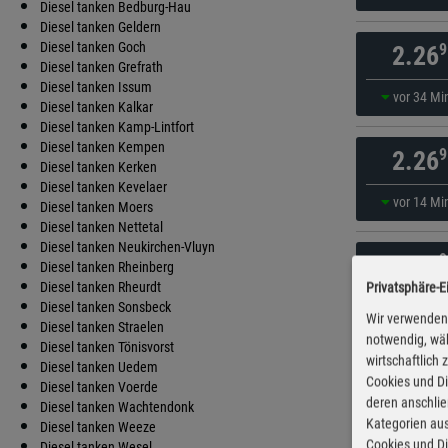
Diesel tanken Bedburg-Hau
Diesel tanken Geldern
Diesel tanken Goch
9
2.26
Diesel tanken Grefrath
Diesel tanken Issum
vor 34 Mi
Diesel tanken Kalkar
Diesel tanken Kamp-Lintfort
Diesel tanken Kempen
9
2.26
Diesel tanken Kerken
Diesel tanken Kevelaer
vor 14 Mi
Diesel tanken Moers
Diesel tanken Nettetal
Diesel tanken Neukirchen-Vluyn
9
2.32
Diesel tanken Rheinberg
Diesel tanken Rheurdt
Privatsphäre-E
vor 34 Mi
Diesel tanken Sonsbeck
Wir verwenden 
Diesel tanken Straelen
notwendig, wäh
Diesel tanken Tönisvorst
wirtschaftlich
9
2.32
Diesel tanken Uedem
Cookies und Di
Diesel tanken Voerde
deren anschli
Diesel tanken Wachtendonk
vor 49 Mi
Kategorien aus
Diesel tanken Weeze
Cookies und Di
Diesel tanken Wesel