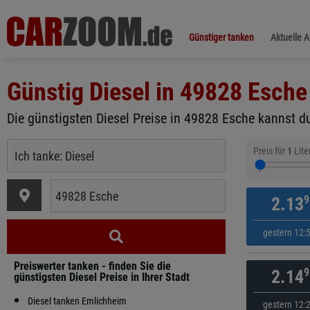
Günstiger tanken
Aktuelle 
Günstig Diesel in
49828 Esche
Die günstigsten Diesel Preise in 49828 Esche kannst du
Preis für
1
Lite
9
2.13
gestern 12:
Preiswerter tanken - finden Sie die
9
2.14
günstigsten Diesel Preise in Ihrer Stadt
Diesel tanken Emlichheim
gestern 12: