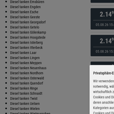
Diesel tanken Emsbüren
Diesel tanken Engden
Diesel tanken Esche
9
2.14
Diesel tanken Geeste
Diesel tanken Georgsdorf
05.08.26 15:
Diesel tanken Getelo
Diesel tanken Gölenkamp
Diesel tanken Hoogstede
9
2.14
Diesel tanken Isterberg
Diesel tanken Itterbeck
05.08.26 15:
Diesel tanken Laar
Diesel tanken Lingen
Diesel tanken Meppen
9
2.16
Diesel tanken Neuenhaus
Diesel tanken Nordhorn
Privatsphäre-E
gestern 12:
Diesel tanken Osterwald
Wir verwenden 
Diesel tanken Quendorf
notwendig, wäh
Diesel tanken Ringe
wirtschaftlich
9
2.16
Diesel tanken Schnaidt
Cookies und Di
Diesel tanken Twist
deren anschli
Diesel tanken Uelsen
gestern 14:
Kategorien aus
Diesel tanken Wielen
Cookies und Di
Diesel tanken Wietmarschen