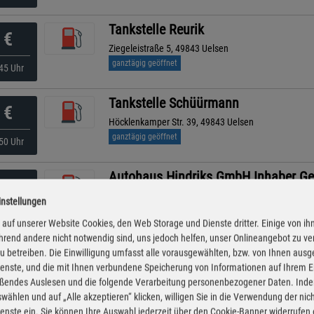
Tankstelle Reurik
€
Ziegeleistraße 5, 49843 Uelsen
ganztägig geöffnet
45 Uhr
Tankstelle Schüürmann
€
Höcklenkamper Str. 39, 49843 Uelsen
ganztägig geöffnet
50 Uhr
Autohaus Hindriks GmbH Inhaber Ge
€
Georgsdorfer Str. 18, 49828 Neuenhaus
instellungen
ganztägig geöffnet
05 Uhr
auf unserer Website Cookies, den Web Storage und Dienste dritter. Einige von ih
rend andere nicht notwendig sind, uns jedoch helfen, unser Onlineangebot zu v
ARAL
 zu betreiben. Die Einwilligung umfasst alle vorausgewählten, bzw. von Ihnen aus
€
enste, und die mit Ihnen verbundene Speicherung von Informationen auf Ihrem 
Hauptstraße 78, 49824 Emlichheim
eßendes Auslesen und die folgende Verarbeitung personenbezogener Daten. Inde
ganztägig geöffnet
50 Uhr
wählen und auf „Alle akzeptieren“ klicken, willigen Sie in die Verwendung der ni
enste ein. Sie können Ihre Auswahl jederzeit über den Cookie-Banner widerrufen