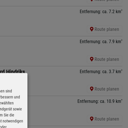
*
Entfernung: ca. 7.2 km
Route planen
*
Entfernung: ca. 7.9 km
Route planen
rd Hindriks
*
Entfernung: ca. 3.7 km
Route planen
nen sind
erbessern und
*
Entfernung: ca. 10.9 km
gewählten
Endgerät sowie
m Sie die
Route planen
cht notwendigen
 oder