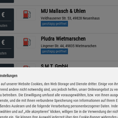
MU Mallasch & Uhlen
€
Veldhausener Str. 53, 49828 Neuenhaus
ganztägig geöffnet
nuten
Pludra Wietmarschen
€
Lingener Str. 44, 49835 Wietmarschen
ganztägig geöffnet
nuten
S.M.T. GmbH
€
Am Kanal 136, 49767 Twist
instellungen
ganztägig geöffnet
nuten
auf unserer Website Cookies, den Web Storage und Dienste dritter. Einige von ih
rend andere nicht notwendig sind, uns jedoch helfen, unser Onlineangebot zu v
CLASSIC
 zu betreiben. Die Einwilligung umfasst alle vorausgewählten, bzw. von Ihnen aus
€
enste, und die mit Ihnen verbundene Speicherung von Informationen auf Ihrem 
Nordhorner Straße 67, 49828 Neuenhaus
eßendes Auslesen und die folgende Verarbeitung personenbezogener Daten. Inde
geöffnet bis 23:00 Uhr
nuten
wählen und auf „Alle akzeptieren“ klicken, willigen Sie in die Verwendung der ni
enste ein. Sie können Ihre Auswahl jederzeit über den Cookie-Banner widerrufen