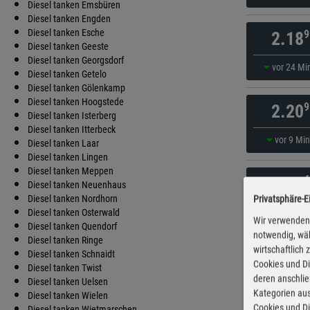
Diesel tanken Emsbüren
Diesel tanken Engden
Diesel tanken Esche
9
2.18
Diesel tanken Geeste
Diesel tanken Georgsdorf
vor 24 Mi
Diesel tanken Getelo
Diesel tanken Gölenkamp
Diesel tanken Hoogstede
9
2.20
Diesel tanken Isterberg
Diesel tanken Itterbeck
vor 9 Mi
Diesel tanken Laar
Diesel tanken Lingen
Diesel tanken Meppen
4
2.31
Diesel tanken Neuenhaus
Diesel tanken Nordhorn
Privatsphäre-E
vor 49 Mi
Diesel tanken Osterwald
Wir verwenden 
Diesel tanken Quendorf
notwendig, wäh
Diesel tanken Ringe
wirtschaftlich
9
2.31
Diesel tanken Schnaidt
Cookies und Di
Diesel tanken Twist
deren anschli
Diesel tanken Uelsen
vor 54 Mi
Kategorien aus
Diesel tanken Wielen
Cookies und Di
Diesel tanken Wietmarschen