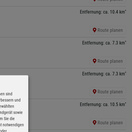
*
Entfernung: ca. 10.4 km
Route planen
*
Entfernung: ca. 7.3 km
Route planen
*
Entfernung: ca. 7.3 km
Route planen
nen sind
erbessern und
*
Entfernung: ca. 10.5 km
gewählten
Endgerät sowie
m Sie die
Route planen
cht notwendigen
 oder