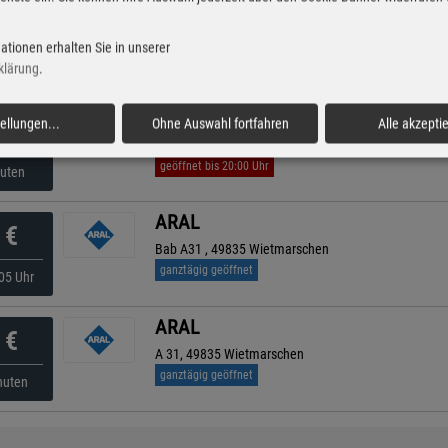
AVIA
€
Auf Dem Bült 4, 49767 Twist
ationen erhalten Sie in unserer
geöffnet bis 20:00 Uhr
kürzeste Anfahrt
nuten
klärung
.
Shell
tellungen
...
Ohne Auswahl fortfahren
Alle akzepti
€
Alt-Ruehlertwist 47, 49767 Twist
geöffnet bis 20:00 Uhr
nuten
ARAL
€
Bab A31 , 49835 Wietmarschen
ganztägig geöffnet
05 Uhr
ARAL
€
A 31, 49835 Wietmarschen
ganztägig geöffnet
nuten