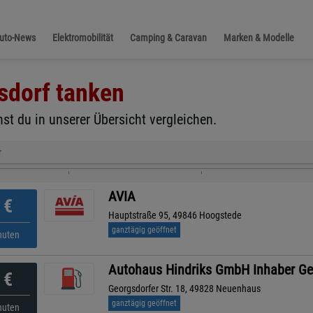
Auto-News
Elektromobilität
Camping & Caravan
Marken & Modelle
sdorf
tanken
st du in unserer Übersicht vergleichen.
r
AVIA
€
Hauptstraße 95, 49846 Hoogstede
ganztägig geöffnet
nuten
Autohaus Hindriks GmbH Inhaber Ge
€
Georgsdorfer Str. 18, 49828 Neuenhaus
ganztägig geöffnet
nuten