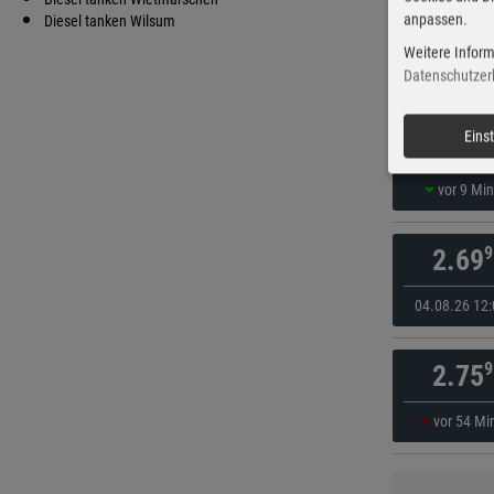
anpassen.
9
Diesel tanken Wilsum
2.32
Weitere Inform
vor 54 Mi
Datenschutzer
9
Eins
2.32
vor 9 Mi
9
2.69
04.08.26 12:
9
2.75
vor 54 Mi