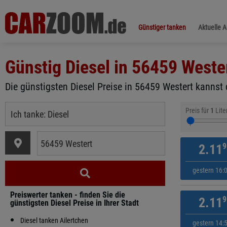
Günstiger tanken
Aktuelle 
Günstig Diesel in
56459 Weste
Die günstigsten Diesel Preise in 56459 Westert kannst 
Preis für
1
Lite
9
2.11
gestern 16:
Preiswerter tanken - finden Sie die
9
2.11
günstigsten Diesel Preise in Ihrer Stadt
Diesel tanken Ailertchen
gestern 14: