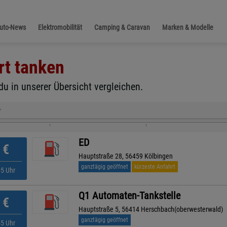
Auto-News
Elektromobilität
Camping & Caravan
Marken & Modelle
rt
tanken
du in unserer Übersicht vergleichen.
r
ED
€
Hauptstraße 28, 56459 Kölbingen
ganztägig geöffnet
kürzeste Anfahrt
05 Uhr
Q1 Automaten-Tankstelle
€
Hauptstraße 5, 56414 Herschbach(oberwesterwald)
ganztägig geöffnet
55 Uhr