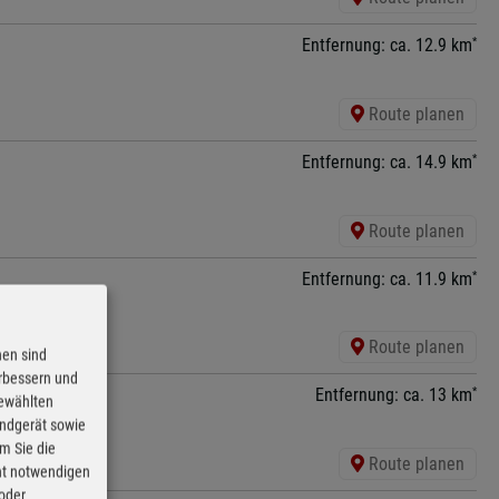
*
Entfernung: ca. 12.9 km
Route planen
*
Entfernung: ca. 14.9 km
Route planen
*
Entfernung: ca. 11.9 km
Route planen
nen sind
erbessern und
*
Entfernung: ca. 13 km
gewählten
Endgerät sowie
m Sie die
Route planen
cht notwendigen
 oder