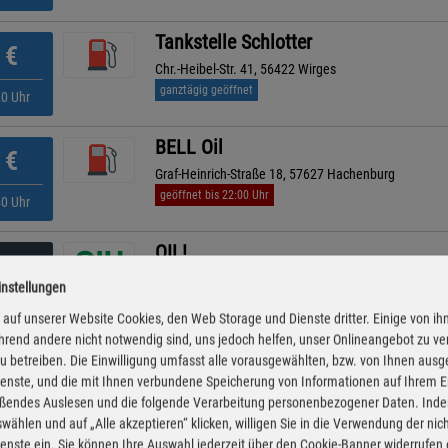
Tankstelle Schlotter
€
Chr.-Heibel-Str. 41, 56422 Wirges
ganztägig geöffnet
20 Uhr
BELL Oil
€
Graf-Heinrich-Straße 18, 57627 Hachenburg
geöffnet bis 22:00 Uhr
40 Uhr
OIL!
€
Herborner Str. 6 , 56477 Rennerod
instellungen
ganztägig geöffnet
30 Uhr
auf unserer Website Cookies, den Web Storage und Dienste dritter. Einige von ih
rend andere nicht notwendig sind, uns jedoch helfen, unser Onlineangebot zu v
ARAL
 zu betreiben. Die Einwilligung umfasst alle vorausgewählten, bzw. von Ihnen aus
€
enste, und die mit Ihnen verbundene Speicherung von Informationen auf Ihrem 
Christian Heibel Straße 53-55, 56422 Wirges
eßendes Auslesen und die folgende Verarbeitung personenbezogener Daten. Inde
ganztägig geöffnet
30 Uhr
wählen und auf „Alle akzeptieren“ klicken, willigen Sie in die Verwendung der ni
enste ein. Sie können Ihre Auswahl jederzeit über den Cookie-Banner widerrufen