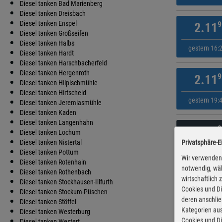
Diesel tanken Bad Marienberg
Diesel tanken Dreisbach
Diesel tanken Enspel
9
2.11
Diesel tanken Großseifen
Diesel tanken Halbs
gestern 16:
Diesel tanken Hardt
Diesel tanken Harschbacherfeld
Diesel tanken Hergenroth
9
2.11
Diesel tanken Hilpischmühle
Diesel tanken Hirtscheid
gestern 19:
Diesel tanken Jeremiasmühle
Diesel tanken Kaden
Diesel tanken Langenhahn
9
2.12
Diesel tanken Lochum
Diesel tanken Nistertal
Privatsphäre-E
gestern 19:
Diesel tanken Pottum
Wir verwenden 
Diesel tanken Rotenhain
notwendig, wäh
Diesel tanken Rothenbach
wirtschaftlich
9
2.12
Diesel tanken Stockhausen-Illfurth
Cookies und Di
Diesel tanken Stockum-Püschen
deren anschli
Diesel tanken Stöffel
gestern 16:
Kategorien aus
Diesel tanken Westerburg
Cookies und Di
Diesel tanken Westert