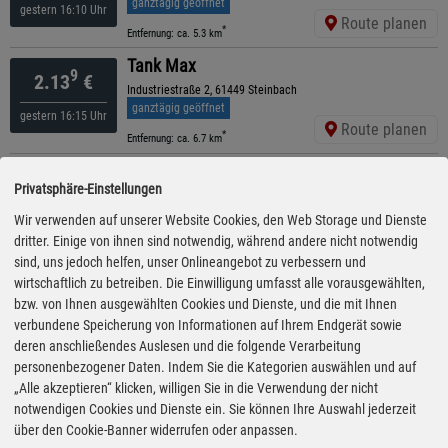
ganztägig geöffnet
gestern 16:10 Uhr
Route planen
*
Entfernung: ca. 5.3 km
Tank Max
9
2.13
€
Industriestraße 2, 61449 Steinbach
ganztägig geöffnet
gestern 16:15 Uhr
Route planen
*
Entfernung: ca. 6.7 km
Shell
9
2.13
€
Privatsphäre-Einstellungen
Erich-Ollenhauer-Ring , 60439 Frankfurt Am Main
ganztägig geöffnet
Wir verwenden auf unserer Website Cookies, den Web Storage und Dienste
gestern 15:10 Uhr
Route planen
dritter. Einige von ihnen sind notwendig, während andere nicht notwendig
*
Entfernung: ca. 7.8 km
sind, uns jedoch helfen, unser Onlineangebot zu verbessern und
Hessol
wirtschaftlich zu betreiben. Die Einwilligung umfasst alle vorausgewählten,
9
2.14
€
Ober-Eschbacher Straße 142, 61352 Bad Homburg
bzw. von Ihnen ausgewählten Cookies und Dienste, und die mit Ihnen
ganztägig geöffnet
verbundene Speicherung von Informationen auf Ihrem Endgerät sowie
gestern 16:10 Uhr
Route planen
deren anschließendes Auslesen und die folgende Verarbeitung
*
Entfernung: ca. 3.6 km
personenbezogener Daten. Indem Sie die Kategorien auswählen und auf
ARAL
„Alle akzeptieren“ klicken, willigen Sie in die Verwendung der nicht
9
2.15
€
Sodener Straße 29, 61476 Kronberg
notwendigen Cookies und Dienste ein. Sie können Ihre Auswahl jederzeit
ganztägig geöffnet
über den Cookie-Banner widerrufen oder anpassen.
gestern 16:10 Uhr
Route planen