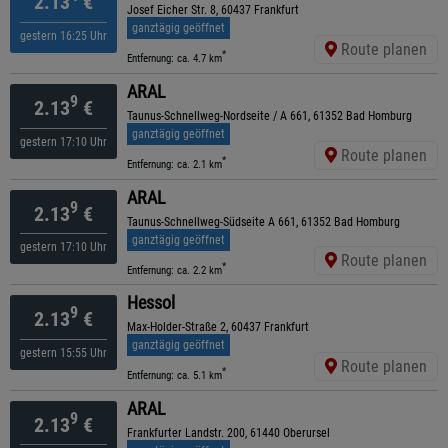
2.13
€
Josef Eicher Str. 8, 60437 Frankfurt
ganztägig geöffnet
gestern 16:25 Uhr
Route planen
*
Entfernung: ca. 4.7 km
ARAL
9
2.13
€
Taunus-Schnellweg-Nordseite / A 661, 61352 Bad Homburg
ganztägig geöffnet
gestern 17:10 Uhr
Route planen
*
Entfernung: ca. 2.1 km
ARAL
9
2.13
€
Taunus-Schnellweg-Südseite A 661, 61352 Bad Homburg
ganztägig geöffnet
gestern 17:10 Uhr
Route planen
*
Entfernung: ca. 2.2 km
Hessol
9
2.13
€
Max-Holder-Straße 2, 60437 Frankfurt
ganztägig geöffnet
gestern 15:55 Uhr
Route planen
*
Entfernung: ca. 5.1 km
ARAL
9
2.13
€
Frankfurter Landstr. 200, 61440 Oberursel