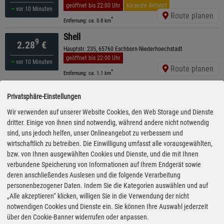
geöffnet bis 22:00 Uhr
kürzeste Anfahrt
vor 10 Minuten
Route planen
*
Entfernung: ca. 0.8 km
Shell
9
2.28
€
Hauptstr. 235, 65760 Eschborn-Niederhoechstadt
geöffnet bis 22:00 Uhr
vor 10 Minuten
Route planen
*
Entfernung: ca. 1.1 km
ESSO
9
2.28
€
Privatsphäre-Einstellungen
Eschborner Str. 34 , 61449 Steinbach
geöffnet bis 22:00 Uhr
Wir verwenden auf unserer Website Cookies, den Web Storage und Dienste
vor 30 Minuten
Route planen
dritter. Einige von ihnen sind notwendig, während andere nicht notwendig
*
Entfernung: ca. 2.1 km
sind, uns jedoch helfen, unser Onlineangebot zu verbessern und
Tank Max
wirtschaftlich zu betreiben. Die Einwilligung umfasst alle vorausgewählten,
9
2.28
€
bzw. von Ihnen ausgewählten Cookies und Dienste, und die mit Ihnen
Industriestraße 2, 61449 Steinbach
ganztägig geöffnet
verbundene Speicherung von Informationen auf Ihrem Endgerät sowie
12:10 Uhr
Route planen
deren anschließendes Auslesen und die folgende Verarbeitung
*
Entfernung: ca. 3.1 km
personenbezogener Daten. Indem Sie die Kategorien auswählen und auf
Shell
„Alle akzeptieren“ klicken, willigen Sie in die Verwendung der nicht
9
2.35
€
notwendigen Cookies und Dienste ein. Sie können Ihre Auswahl jederzeit
Limes-Westring , 65824 Schwalbach
über den Cookie-Banner widerrufen oder anpassen.
geöffnet bis 22:00 Uhr
vor 40 Minuten