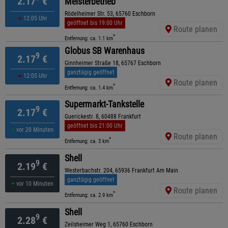
2.17
€
Meisterbetrieb
Rödelheimer Str. 53, 65760 Eschborn
12:05 Uhr
geöffnet bis 19:00 Uhr
Route planen
*
Entfernung: ca. 1.1 km
Globus SB Warenhaus
9
2.17
€
Ginnheimer Straße 18, 65767 Eschborn
ganztägig geöffnet
12:05 Uhr
Route planen
*
Entfernung: ca. 1.4 km
Supermarkt-Tankstelle
9
2.17
€
Guerickestr. 8, 60488 Frankfurt
geöffnet bis 21:00 Uhr
vor 20 Minuten
Route planen
*
Entfernung: ca. 3 km
Shell
9
2.19
€
Westerbachstr. 204, 65936 Frankfurt Am Main
ganztägig geöffnet
vor 10 Minuten
Route planen
*
Entfernung: ca. 2.9 km
Shell
9
2.28
€
Zeilsheimer Weg 1, 65760 Eschborn