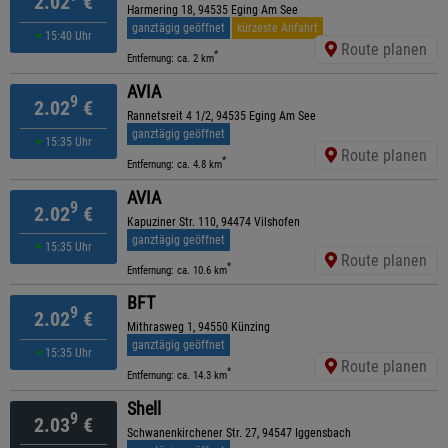
2.02
€
Harmering 18, 94535 Eging Am See
ganztägig geöffnet
kürzeste Anfahrt
15:40 Uhr
Route planen
*
Entfernung: ca. 2 km
AVIA
9
2.02
€
Rannetsreit 4 1/2, 94535 Eging Am See
ganztägig geöffnet
15:35 Uhr
Route planen
*
Entfernung: ca. 4.8 km
AVIA
9
2.02
€
Kapuziner Str. 110, 94474 Vilshofen
ganztägig geöffnet
15:35 Uhr
Route planen
*
Entfernung: ca. 10.6 km
BFT
9
2.02
€
Mithrasweg 1, 94550 Künzing
ganztägig geöffnet
15:35 Uhr
Route planen
*
Entfernung: ca. 14.3 km
Shell
9
2.03
€
Schwanenkirchener Str. 27, 94547 Iggensbach