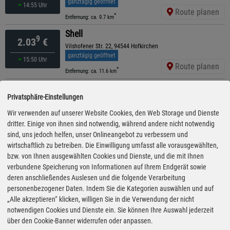
ganztägig geöffnet
14:55 Uhr
Route planen
*
Entfernung: ca. 9.7 km
Shell
9
2.03
€
Vilshofener Str. 22, 94544 Hofkirchen
ganztägig geöffnet
15:50 Uhr
Route planen
*
Entfernung: ca. 11.6 km
Shell
9
2.03
€
Privatsphäre-Einstellungen
Passauer Str. 23, 94161 Ruderting
ganztägig geöffnet
Wir verwenden auf unserer Website Cookies, den Web Storage und Dienste
14:35 Uhr
Route planen
dritter. Einige von ihnen sind notwendig, während andere nicht notwendig
*
Entfernung: ca. 12.6 km
sind, uns jedoch helfen, unser Onlineangebot zu verbessern und
ENI
wirtschaftlich zu betreiben. Die Einwilligung umfasst alle vorausgewählten,
9
2.03
€
Schönberger Str. 8, 94513 Schönberg-Eberhardsreuth
bzw. von Ihnen ausgewählten Cookies und Dienste, und die mit Ihnen
ganztägig geöffnet
verbundene Speicherung von Informationen auf Ihrem Endgerät sowie
13:05 Uhr
Route planen
deren anschließendes Auslesen und die folgende Verarbeitung
*
Entfernung: ca. 13.1 km
personenbezogener Daten. Indem Sie die Kategorien auswählen und auf
AVIA
„Alle akzeptieren“ klicken, willigen Sie in die Verwendung der nicht
9
2.03
€
Passauer Straße 4, 94513 Schönberg
notwendigen Cookies und Dienste ein. Sie können Ihre Auswahl jederzeit
ganztägig geöffnet
über den Cookie-Banner widerrufen oder anpassen.
13:00 Uhr
Route planen