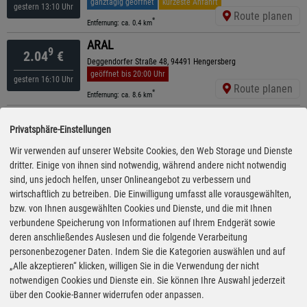
ganztägig geöffnet
kürzeste Anfahrt
gestern 13:10 Uhr
Route planen
*
Entfernung: ca. 0.4 km
ARAL
9
2.04
€
Deggendorfer Straße 48, 94491 Hengersberg
geöffnet bis 20:00 Uhr
gestern 16:10 Uhr
Route planen
*
Entfernung: ca. 8.6 km
Shell
9
2.04
€
Privatsphäre-Einstellungen
Passauer Str. 27, 94474 Vilshofen
geöffnet bis 22:00 Uhr
Wir verwenden auf unserer Website Cookies, den Web Storage und Dienste
gestern 12:50 Uhr
Route planen
dritter. Einige von ihnen sind notwendig, während andere nicht notwendig
*
Entfernung: ca. 11.7 km
sind, uns jedoch helfen, unser Onlineangebot zu verbessern und
Shell
wirtschaftlich zu betreiben. Die Einwilligung umfasst alle vorausgewählten,
9
2.05
€
Vilshofener Str. 22, 94544 Hofkirchen
bzw. von Ihnen ausgewählten Cookies und Dienste, und die mit Ihnen
ganztägig geöffnet
verbundene Speicherung von Informationen auf Ihrem Endgerät sowie
gestern 12:50 Uhr
Route planen
deren anschließendes Auslesen und die folgende Verarbeitung
*
Entfernung: ca. 6.3 km
personenbezogener Daten. Indem Sie die Kategorien auswählen und auf
Shell
„Alle akzeptieren“ klicken, willigen Sie in die Verwendung der nicht
9
2.05
€
Donaustr. 8, 94491 Hengersberg
notwendigen Cookies und Dienste ein. Sie können Ihre Auswahl jederzeit
ganztägig geöffnet
über den Cookie-Banner widerrufen oder anpassen.
gestern 14:15 Uhr
Route planen