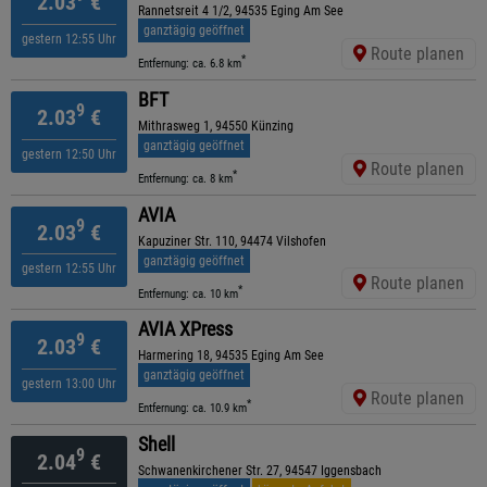
2.03
€
Rannetsreit 4 1/2, 94535 Eging Am See
ganztägig geöffnet
gestern 12:55 Uhr
Route planen
*
Entfernung: ca. 6.8 km
BFT
9
2.03
€
Mithrasweg 1, 94550 Künzing
ganztägig geöffnet
gestern 12:50 Uhr
Route planen
*
Entfernung: ca. 8 km
AVIA
9
2.03
€
Kapuziner Str. 110, 94474 Vilshofen
ganztägig geöffnet
gestern 12:55 Uhr
Route planen
*
Entfernung: ca. 10 km
AVIA XPress
9
2.03
€
Harmering 18, 94535 Eging Am See
ganztägig geöffnet
gestern 13:00 Uhr
Route planen
*
Entfernung: ca. 10.9 km
Shell
9
2.04
€
Schwanenkirchener Str. 27, 94547 Iggensbach