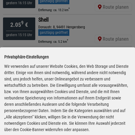
ganztägig geöffnet
gestern 16:15 Uhr
Route planen
*
Entfernung: ca. 13.2 km
Shell
9
2.05
€
Donaustr. 8, 94491 Hengersberg
ganztägig geöffnet
gestern 15:15 Uhr
Route planen
*
Entfernung: ca. 5.2 km
Shell
9
2.05
€
Privatsphäre-Einstellungen
Vilshofener Str. 22, 94544 Hofkirchen
ganztägig geöffnet
Wir verwenden auf unserer Website Cookies, den Web Storage und Dienste
gestern 15:30 Uhr
Route planen
dritter. Einige von ihnen sind notwendig, während andere nicht notwendig
*
Entfernung: ca. 6.2 km
sind, uns jedoch helfen, unser Onlineangebot zu verbessern und
BayWa
wirtschaftlich zu betreiben. Die Einwilligung umfasst alle vorausgewählten,
9
2.05
€
Mittelweg 9, 94469 Deggendorf/freihafen
bzw. von Ihnen ausgewählten Cookies und Dienste, und die mit Ihnen
ganztägig geöffnet
verbundene Speicherung von Informationen auf Ihrem Endgerät sowie
gestern 13:35 Uhr
Route planen
deren anschließendes Auslesen und die folgende Verarbeitung
*
Entfernung: ca. 12.3 km
personenbezogener Daten. Indem Sie die Kategorien auswählen und auf
BayWa
„Alle akzeptieren“ klicken, willigen Sie in die Verwendung der nicht
9
2.05
€
Hengersberger Str. 33, 94469 Deggendorf
notwendigen Cookies und Dienste ein. Sie können Ihre Auswahl jederzeit
ganztägig geöffnet
über den Cookie-Banner widerrufen oder anpassen.
gestern 13:35 Uhr
Route planen